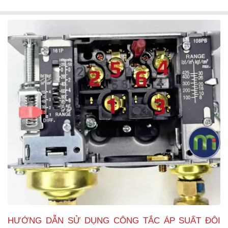
HƯỚNG DẪN SỬ DỤNG CÔNG TẮC ÁP SUẤT ĐÔI