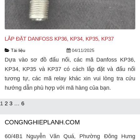
LẮP ĐẶT DANFOSS KP36, KP34, KP35, KP37
Tài liệu
04/11/2025
Dựa vào sơ đồ đấu nối, các mã Danfoss KP36,
KP34, KP35 và KP37 có cách lắp đặt và đấu nối
tương tự, các mã relay khác xin vui lòng tra cứu
hướng dẫn phù hợp với mã hàng của bạn.
1
2
3
…
6
CONGNGHIEPLANH.COM
60/4B1 Nguyễn Văn Quá, Phường Đông Hưng