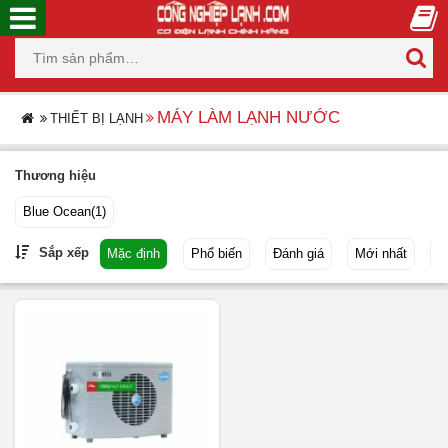
MÁY LÀM LẠNH NƯỚC
THIẾT BỊ LẠNH
Thương hiệu
Blue Ocean
(1)
Sắp xếp
Mặc định
Phổ biến
Đánh giá
Mới nhất
G