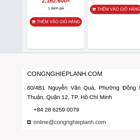
2.162.600
₫
1 đánh giá
THÊM VÀO GIỎ HÀN
THÊM VÀO GIỎ HÀNG
CONGNGHIEPLANH.COM
60/4B1 Nguyễn Văn Quá, Phường Đông
Thuận, Quận 12, TP. Hồ Chí Minh
+84 28 6259 0079
online@congnghieplanh.com