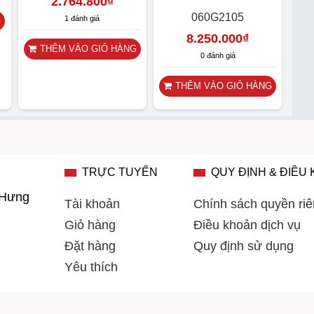
2.764.800
₫
060G2105
1 đánh giá
G
8.250.000
₫
THÊM VÀO GIỎ HÀNG
0 đánh giá
THÊM VÀO GIỎ HÀNG
TRỰC TUYẾN
QUY ĐỊNH & ĐIỀU
 Hưng
Tài khoản
Chính sách quyền riê
Giỏ hàng
Điều khoản dịch vụ
Đặt hàng
Quy định sử dụng
Yêu thích