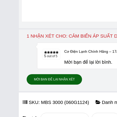
1 NHẬN XÉT CHO: CẢM BIẾN ÁP SUẤT 
Cơ Điện Lạnh Chính Hãng
–
17
5
out of 5
Mời bạn để lại lời bình.
MỜI BẠN ĐỂ LẠI NHẬN XÉT
SKU:
MBS 3000 (060G1124)
Danh 