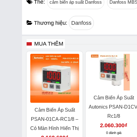
Thẻ:
cảm biến áp suất Danfoss
Danfoss MB
Thương hiệu:
Danfoss
MUA THÊM
Cảm Biến Áp Suất
Autonics PSAN-D1CV
Cảm Biến Áp Suất
Rc1/8
PSAN-01CA-RC1/8 –
2.060.300
₫
Có Màn Hình Hiển Thị
0 đánh giá