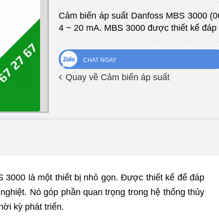
áp
Cảm biến áp suất Danfoss MBS 3000 (06
suất
4 ~ 20 mA. MBS 3000 được thiết kế đáp 
Danfoss
MBS
CHAT NGAY
3000
Quay về Cảm biến áp suất
(060G1124)
số
lượng
3000 là một thiết bị nhỏ gọn. Được thiết kế để đáp
 nghiệt. Nó góp phần quan trọng trong hệ thống thủy
hời kỳ phát triển.