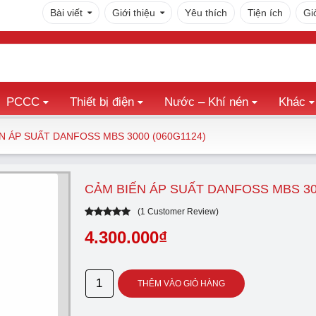
Bài viết
Giới thiệu
Yêu thích
Tiện ích
Gi
PCCC
Thiết bị điện
Nước – Khí nén
Khác
N ÁP SUẤT DANFOSS MBS 3000 (060G1124)
CẢM BIẾN ÁP SUẤT DANFOSS MBS 300
(
1
Customer Review)
5.00
out
of
5
4.300.000
₫
based on
1
customer
rating
Cảm
THÊM VÀO GIỎ HÀNG
biến