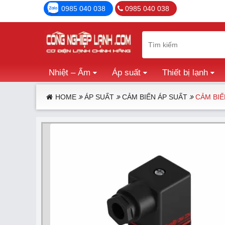
0985 040 038
0985 040 038
Nhiệt – Ẩm
Áp suất
Thiết bị lạnh
HOME
ÁP SUẤT
CẢM BIẾN ÁP SUẤT
CẢM BIẾ