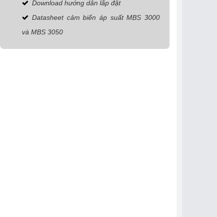
Download hướng dẫn lắp đặt
Datasheet cảm biến áp suất MBS 3000
và MBS 3050