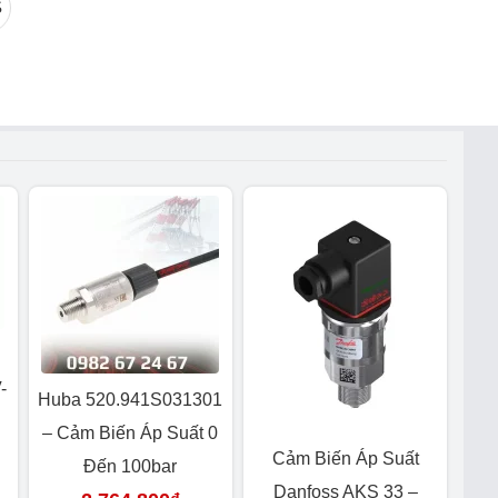
S
-
Huba 520.941S031301
– Cảm Biến Áp Suất 0
Cảm Biến Áp Suất
Đến 100bar
Danfoss AKS 33 –