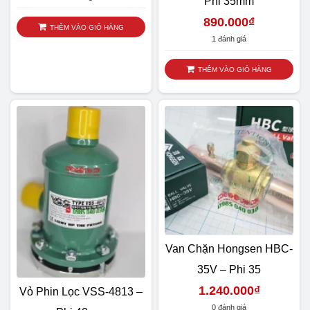
Phi 35mm
890.000
₫
THÊM VÀO GIỎ HÀNG
1 đánh giá
THÊM VÀO GIỎ HÀNG
Van Chặn Hongsen HBC-
35V – Phi 35
1.240.000
₫
Vỏ Phin Lọc VSS-4813 –
0 đánh giá