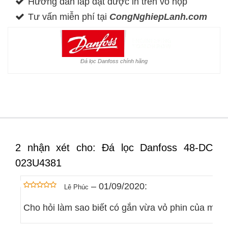
Hướng dẫn lắp đặt được in trên vỏ hộp
Tư vấn miễn phí tại
CongNghiepLanh.com
Đá lọc Danfoss chính hãng
2 nhận xét cho: Đá lọc Danfoss 48-DC
023U4381
–
01/09/2020
:
Lê Phúc
out of 5
5
Cho hỏi làm sao biết có gắn vừa vỏ phin của mìn