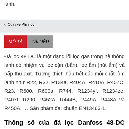
023U4381
lạnh.
số
lượng
Quay về Phin lọc
MÔ TẢ
TÀI LIỆU
Đá lọc 48-DC là một dạng lõi lọc gas trong hệ thống
lạnh có nhiệm vụ lọc cặn (bẩn), lọc ẩm (hút ẩm) và
hấp thu axit. Tương thích hầu hết các môi chất làm
lạnh như R22, R32, R134a, R404A, R410A, R407C,
R23, R600, R600a, R744, R1234yf, R1234ze,
R407f, R290, R452A, R444B, R449A, R448A và
R450A, … Sản phẩm đạt chuẩn EN13463-1.
Thông số của đá lọc Danfoss 48-DC