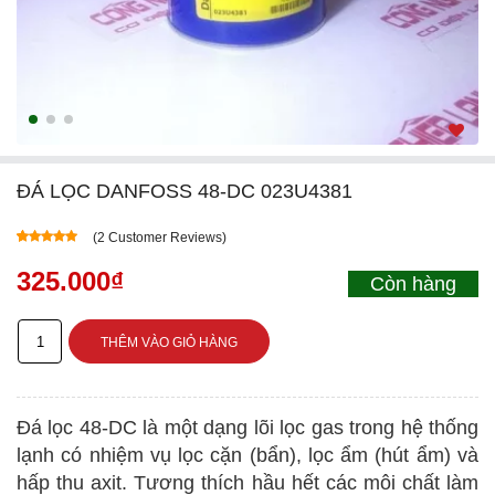
ĐÁ LỌC DANFOSS 48-DC 023U4381
(
2
Customer Reviews)
5.00
5
2
out of
based on
325.000
₫
Còn hàng
customer
ratings
Đá
THÊM VÀO GIỎ HÀNG
lọc
Danfoss
Đá lọc 48-DC là một dạng lõi lọc gas trong hệ thống
48-
lạnh có nhiệm vụ lọc cặn (bẩn), lọc ẩm (hút ẩm) và
DC
hấp thu axit. Tương thích hầu hết các môi chất làm