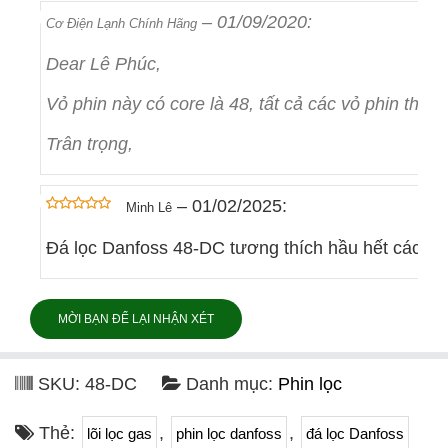
–
01/09/2020
:
Cơ Điện Lạnh Chính Hãng
Dear Lê Phúc,
Vỏ phin này có core là 48, tất cả các vỏ phin thô
Trân trọng,
–
01/02/2025
:
Minh Lê
out of 5
5
Đá lọc Danfoss 48-DC tương thích hầu hết các 
MỜI BẠN ĐỂ LẠI NHẬN XÉT
SKU:
48-DC
Danh mục:
Phin lọc
Thẻ:
,
,
lõi lọc gas
phin lọc danfoss
đá lọc Danfoss