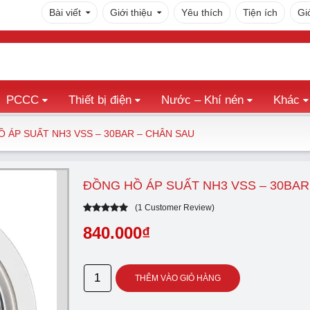
Bài viết
Giới thiệu
Yêu thích
Tiện ích
Gi
PCCC
Thiết bị điện
Nước – Khí nén
Khác
 ÁP SUẤT NH3 VSS – 30BAR – CHÂN SAU
ĐỒNG HỒ ÁP SUẤT NH3 VSS – 30BAR
(
1
Customer Review)
5.00
out
of
5
840.000
₫
based on
1
customer
rating
Đồng
THÊM VÀO GIỎ HÀNG
hồ