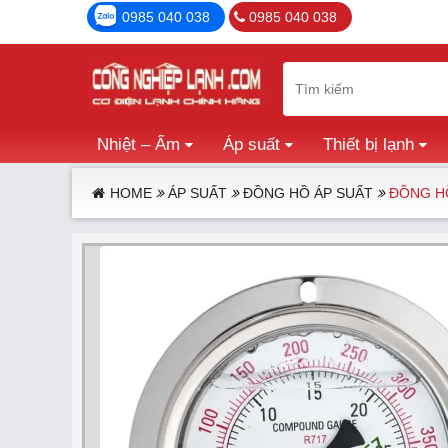
0985 040 038
0985 040 038
Nhiệt – Ẩm
Áp suất
Thiết bị lạnh
HOME
ÁP SUẤT
ĐỒNG HỒ ÁP SUẤT
ĐỒNG HỒ