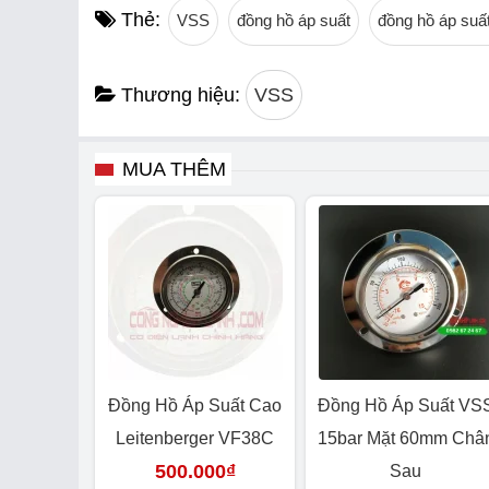
Thẻ:
VSS
đồng hồ áp suất
đồng hồ áp suấ
Thương hiệu:
VSS
MUA THÊM
Đồng Hồ Áp Suất Cao
Đồng Hồ Áp Suất VS
Leitenberger VF38C
15bar Mặt 60mm Châ
500.000
₫
Sau