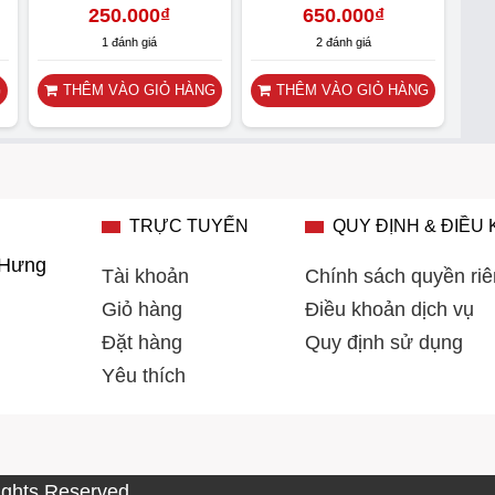
250.000
₫
650.000
₫
1 đánh giá
2 đánh giá
G
THÊM VÀO GIỎ HÀNG
THÊM VÀO GIỎ HÀNG
TRỰC TUYẾN
QUY ĐỊNH & ĐIỀU
 Hưng
Tài khoản
Chính sách quyền riê
Giỏ hàng
Điều khoản dịch vụ
Đặt hàng
Quy định sử dụng
Yêu thích
Rights Reserved.