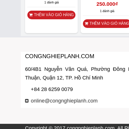
1 đánh giá
250.000
₫
1 đánh giá
THÊM VÀO GIỎ HÀNG
THÊM VÀO GIỎ HÀN
CONGNGHIEPLANH.COM
60/4B1 Nguyễn Văn Quá, Phường Đông
Thuận, Quận 12, TP. Hồ Chí Minh
+84 28 6259 0079
online@congnghieplanh.com
Copyright © 2017
congnghieplanh.com
. All 