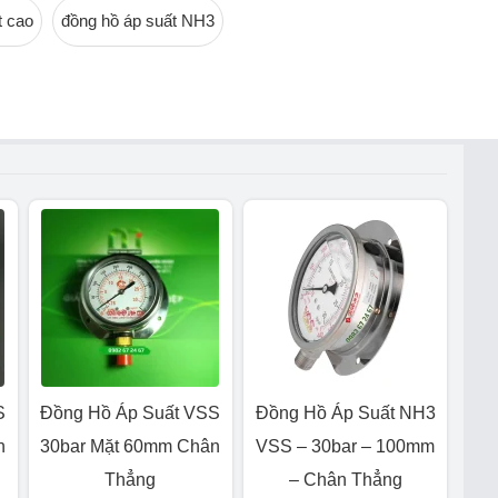
t cao
đồng hồ áp suất NH3
S
Đồng Hồ Áp Suất VSS
Đồng Hồ Áp Suất NH3
n
30bar Mặt 60mm Chân
VSS – 30bar – 100mm
Thẳng
– Chân Thẳng