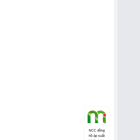
NCC đồng
hồ áp suất