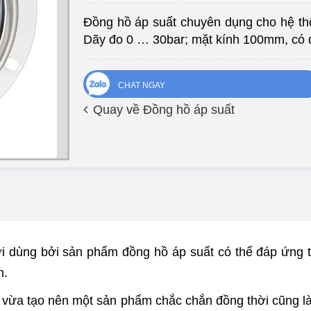
áp
Đồng hồ áp suất chuyên dụng cho hệ t
suất
Dãy đo 0 … 30bar; mặt kính 100mm, có 
NH3
VSS
CHAT NGAY
-
Quay về Đồng hồ áp suất
30bar
-
Chân
sau
số
lượng
 dùng bởi sản phẩm đồng hồ áp suất có thể đáp ứng tố
h.
, vừa tạo nên một sản phẩm chắc chắn đồng thời cũng l