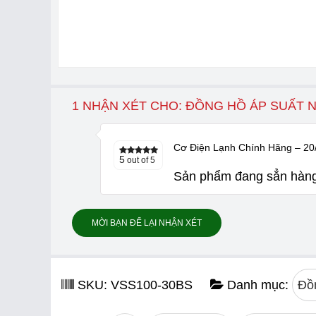
1 NHẬN XÉT CHO: ĐỒNG HỒ ÁP SUẤT N
Cơ Điện Lạnh Chính Hãng
–
20
5
out of 5
Sản phẩm đang sẳn hàng,
MỜI BẠN ĐỂ LẠI NHẬN XÉT
SKU:
VSS100-30BS
Danh mục:
Đồ