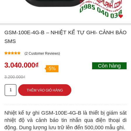
GSM-100E-4G-B – NHIỆT KẾ TỰ GHI- CẢNH BÁO
SMS
(
2
Customer Reviews)
5.00
5
1
out of
based on
3.040.000
₫
Còn hàng
customer
-5%
rating
3.200.000
₫
GSM-
THÊM VÀO GIỎ HÀNG
100E-
4G-
Nhiệt kế tự ghi GSM-100E-4G-B là thiết bị giám sát
B
nhiệt độ và cảnh báo tin nhắn qua điện thoại di
–
động. Dung lượng lưu trữ lên đến 500,000 mẫu ghi.