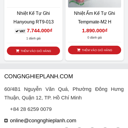
Nhiệt Kế Tự Ghi
Nhiệt Ẩm Kế Tự Ghi
Hanyoung RT9-013
Tempmate-M2 H
7.744.000
₫
1.890.000
₫
VAT
0 đánh giá
1 đánh giá
THÊM VÀO GIỎ HÀNG
THÊM VÀO GIỎ HÀNG
CONGNGHIEPLANH.COM
60/4B1 Nguyễn Văn Quá, Phường Đông Hưng
Thuận, Quận 12, TP. Hồ Chí Minh
+84 28 6259 0079
online@congnghieplanh.com