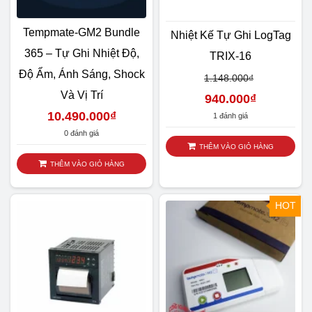
Tempmate-GM2 Bundle
Nhiệt Kế Tự Ghi LogTag
365 – Tự Ghi Nhiệt Độ,
TRIX-16
Độ Ẩm, Ánh Sáng, Shock
1.148.000
₫
Và Vị Trí
940.000
₫
10.490.000
₫
1 đánh giá
0 đánh giá
THÊM VÀO GIỎ HÀNG
THÊM VÀO GIỎ HÀNG
HOT