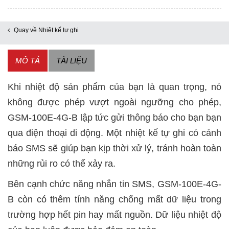
nhiệt
kế
Quay về Nhiệt kế tự ghi
tự
ghi-
MÔ TẢ
TÀI LIỆU
cảnh
báo
Khi nhiệt độ sản phẩm của bạn là quan trọng, nó
SMS
không được phép vượt ngoài ngưỡng cho phép,
số
GSM-100E-4G-B lập tức gửi thông báo cho bạn bạn
lượng
qua điện thoại di động. Một nhiệt kế tự ghi có cảnh
báo SMS sẽ giúp bạn kịp thời xử lý, tránh hoàn toàn
những rủi ro có thể xảy ra.
Bên cạnh chức năng nhắn tin SMS, GSM-100E-4G-
B còn có thêm tính năng chống mất dữ liệu trong
trường hợp hết pin hay mất nguồn. Dữ liệu nhiệt độ