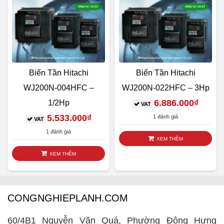
Biến Tần Hitachi
Biến Tần Hitachi
WJ200N-004HFC –
WJ200N-022HFC – 3Hp
6.886.000
₫
1/2Hp
VAT
5.533.000
₫
1 đánh giá
VAT
1 đánh giá
XEM THÊM
XEM THÊM
CONGNGHIEPLANH.COM
60/4B1 Nguyễn Văn Quá, Phường Đông Hưng