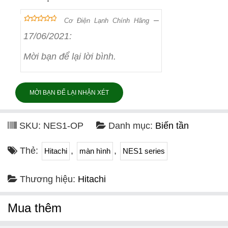
–
Cơ Điện Lạnh Chính Hãng
out of 5
5
17/06/2021
:
Mời bạn để lại lời bình.
MỜI BẠN ĐỂ LẠI NHẬN XÉT
SKU:
NES1-OP
Danh mục:
Biến tần
Thẻ:
,
,
Hitachi
màn hình
NES1 series
Thương hiệu:
Hitachi
Mua thêm