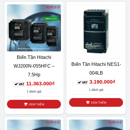
Biến Tần Hitachi
Biến Tần Hitachi NES1-
WJ200N-055HFC –
004LB
7.5Hp
3.190.000
₫
11.363.000
₫
VAT
VAT
1 đánh giá
1 đánh giá
XEM THÊM
XEM THÊM