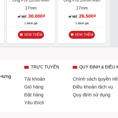
Ống Phi 12mm Ren
Ống Phi 10mm Ren
17mm
17mm
30.000
₫
26.500
₫
VAT
VAT
1 đánh giá
1 đánh giá
XEM THÊM
XEM THÊM
TRỰC TUYẾN
QUY ĐỊNH & ĐIỀU
 Hưng
Tài khoản
Chính sách quyền riê
Giỏ hàng
Điều khoản dịch vụ
Đặt hàng
Quy định sử dụng
Yêu thích