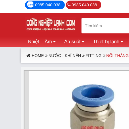
0985 040 038
0985 040 038
Nhiệt – Ẩm
Áp suất
Thiết bị lạnh
HOME
NƯỚC - KHÍ NÉN
FITTING
NỐI THẲNG