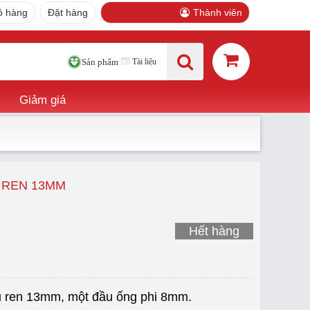
ỏ hàng
Đặt hàng
Thành viên
Tài liệu
Sản phẩm
Giảm giá
 REN 13MM
Hết hàng
 ren 13mm, một đầu ống phi 8mm.