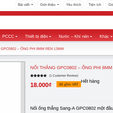
Bài viết
Giới thiệu
Yêu thích
Tiện ích
Gi
PCCC
Thiết bị điện
Nước – Khí nén
Khác
 GPC0802 – ỐNG PHI 8MM REN 13MM
NỐI THẲNG GPC0802 – ỐNG PHI 8MM
(
1
Customer Review)
5.00
out
Hết hàng
of
5
18.000
₫
đã gồm VAT
based on
1
customer
rating
Nối ống thẳng Sang-A GPC0802 một đầu