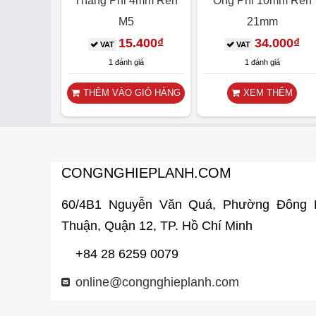
Thẳng Phi 4mm Ren
Ống Phi 10mm Ren
M5
21mm
15.400
₫
34.000
₫
VAT
VAT
1 đánh giá
1 đánh giá
THÊM VÀO GIỎ HÀNG
XEM THÊM
CONGNGHIEPLANH.COM
60/4B1 Nguyễn Văn Quá, Phường Đông
Thuận, Quận 12, TP. Hồ Chí Minh
+84 28 6259 0079
online@congnghieplanh.com