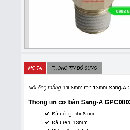
MÔ TẢ
THÔNG TIN BỔ SUNG
Nối ống thẳng
phi 8mm ren 13mm Sang-A GPC
Thông tin cơ bản Sang-A GPC080
Đầu ống: phi 8mm
Đầu ren: 13mm