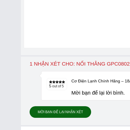
1 NHẬN XÉT CHO: NỐI THẲNG GPC0802
Cơ Điện Lạnh Chính Hãng
–
18
5
out of 5
Mời bạn để lại lời bình.
MỜI BẠN ĐỂ LẠI NHẬN XÉT