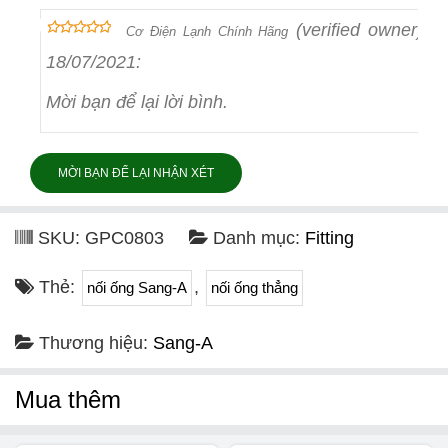
(verified owner)
–
Cơ Điện Lạnh Chính Hãng
out of 5
5
18/07/2021
:
Mời bạn để lại lời bình.
MỜI BẠN ĐỂ LẠI NHẬN XÉT
SKU:
GPC0803
Danh mục:
Fitting
Thẻ:
,
nối ống Sang-A
nối ống thẳng
Thương hiệu:
Sang-A
Mua thêm