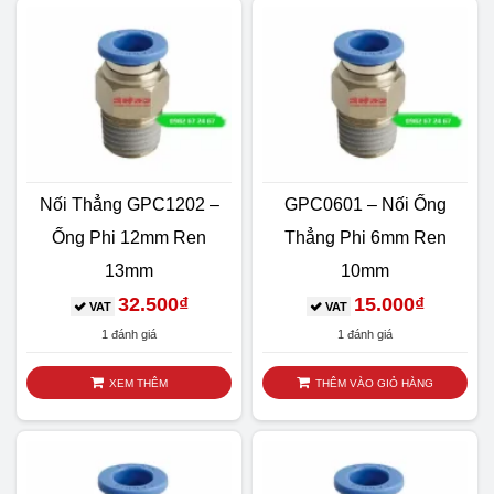
Nối Thẳng GPC1202 –
GPC0601 – Nối Ống
Ống Phi 12mm Ren
Thẳng Phi 6mm Ren
13mm
10mm
32.500
₫
15.000
₫
VAT
VAT
1 đánh giá
1 đánh giá
XEM THÊM
THÊM VÀO GIỎ HÀNG