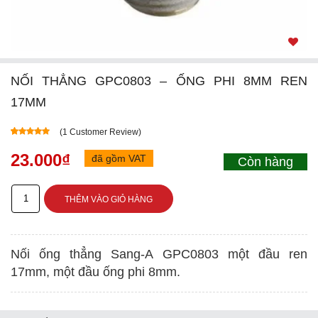
NỐI THẲNG GPC0803 – ỐNG PHI 8MM REN
17MM
(
1
Customer Review)
5.00
5
1
out of
based on
23.000
₫
đã gồm VAT
Còn hàng
customer
rating
Nối
THÊM VÀO GIỎ HÀNG
thẳng
GPC0803
Nối ống thẳng Sang-A GPC0803 một đầu ren
-
17mm, một đầu ống phi 8mm.
ống
phi