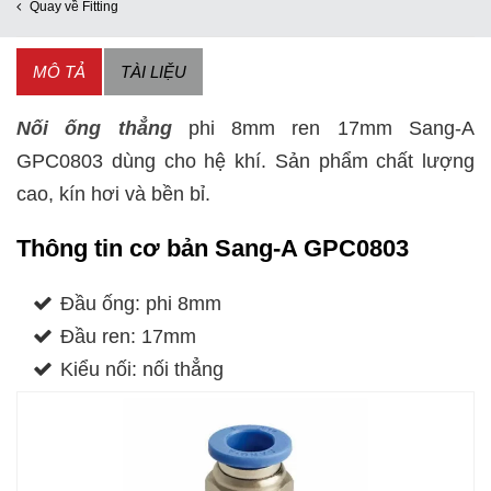
8mm
Quay về Fitting
ren
MÔ TẢ
TÀI LIỆU
17mm
số
Nối ống thẳng
phi 8mm ren 17mm Sang-A
lượng
GPC0803 dùng cho hệ khí. Sản phẩm chất lượng
cao, kín hơi và bền bỉ.
Thông tin cơ bản Sang-A GPC0803
Đầu ống: phi 8mm
Đầu ren: 17mm
Kiểu nối: nối thẳng