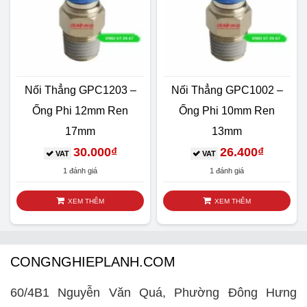
Nối Thẳng GPC1203 –
Nối Thẳng GPC1002 –
Ống Phi 12mm Ren
Ống Phi 10mm Ren
17mm
13mm
30.000
₫
26.400
₫
VAT
VAT
1 đánh giá
1 đánh giá
XEM THÊM
XEM THÊM
CONGNGHIEPLANH.COM
60/4B1 Nguyễn Văn Quá, Phường Đông Hưng