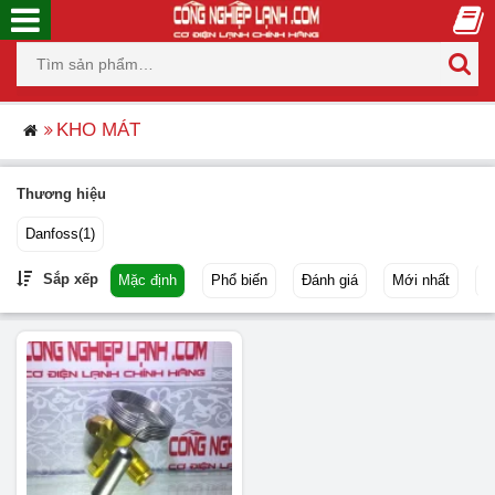
KHO MÁT
Thương hiệu
Danfoss
(1)
Sắp xếp
Mặc định
Phổ biến
Đánh giá
Mới nhất
G