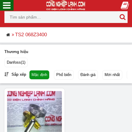
TS2 068Z3400
Thương hiệu
Danfoss
(1)
Sắp xếp
Mặc định
Phổ biến
Đánh giá
Mới nhất
G