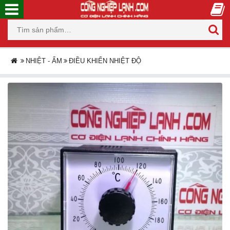
NHIỆT - ẨM
ĐIỀU KHIỂN NHIỆT ĐỘ