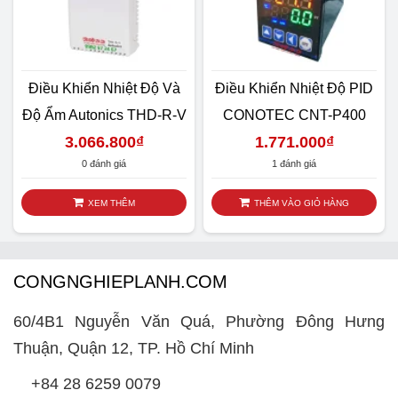
Điều Khiển Nhiệt Độ Và
Điều Khiển Nhiệt Độ PID
Độ Ẩm Autonics THD-R-V
CONOTEC CNT-P400
3.066.800
₫
1.771.000
₫
0 đánh giá
1 đánh giá
XEM THÊM
THÊM VÀO GIỎ HÀNG
CONGNGHIEPLANH.COM
60/4B1 Nguyễn Văn Quá, Phường Đông Hưng
Thuận, Quận 12, TP. Hồ Chí Minh
+84 28 6259 0079