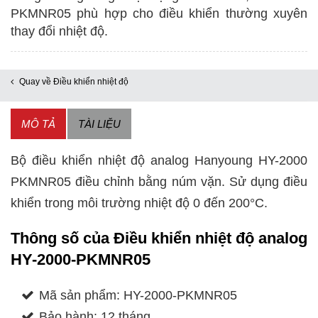
analog
PKMNR05 phù hợp cho điều khiển thường xuyên
HY-
thay đổi nhiệt độ.
2000-
PKMNR05
Quay về Điều khiển nhiệt độ
số
lượng
MÔ TẢ
TÀI LIỆU
Bộ điều khiển nhiệt độ analog Hanyoung HY-2000
PKMNR05 điều chỉnh bằng núm vặn. Sử dụng điều
khiển trong môi trường nhiệt độ 0 đến 200°C.
Thông số của Điều khiển nhiệt độ analog
HY-2000-PKMNR05
Mã sản phẩm: HY-2000-PKMNR05
Bảo hành: 12 tháng