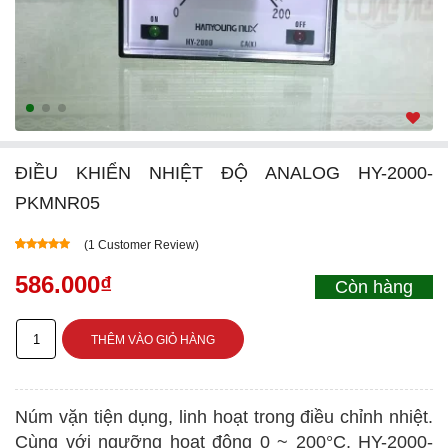
ĐIỀU KHIỂN NHIỆT ĐỘ ANALOG HY-2000-
PKMNR05
(
1
Customer Review)
5.00
5
1
out of
based on
586.000
₫
Còn hàng
customer
rating
Điều
THÊM VÀO GIỎ HÀNG
khiển
nhiệt
Núm vặn tiện dụng, linh hoạt trong điều chỉnh nhiệt.
độ
Cùng với ngưỡng hoạt động 0 ~ 200°C, HY-2000-