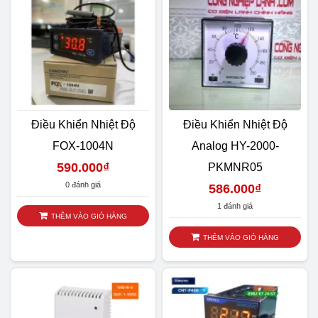
Điều Khiển Nhiệt Độ
Điều Khiển Nhiệt Độ
FOX-1004N
Analog HY-2000-
590.000
₫
PKMNR05
0 đánh giá
586.000
₫
1 đánh giá
THÊM VÀO GIỎ HÀNG
THÊM VÀO GIỎ HÀNG