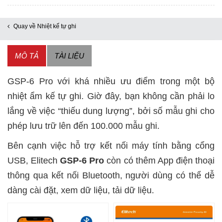
GSP-
6
Quay về Nhiệt kế tự ghi
Pro
số
MÔ TẢ
TÀI LIỆU
lượng
GSP-6 Pro với khá nhiều ưu điểm trong một bộ
nhiệt ẩm kế tự ghi. Giờ đây, bạn không cần phải lo
lắng về việc “thiếu dung lượng”, bởi số mẫu ghi cho
phép lưu trữ lên đến 100.000 mẫu ghi.
Bên cạnh việc hỗ trợ kết nối máy tính bằng cổng
USB, Elitech
GSP-6 Pro
còn có thêm App điện thoại
thông qua kết nối Bluetooth, người dùng có thể dễ
dàng cài đặt, xem dữ liệu, tải dữ liệu.