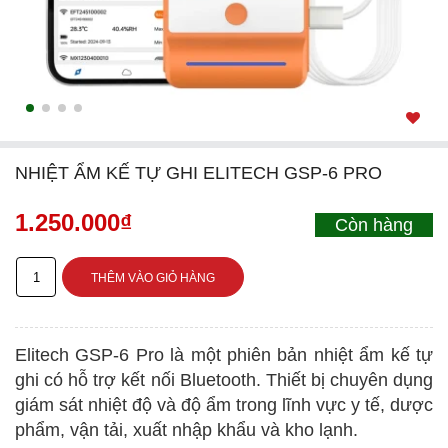
NHIỆT ẨM KẾ TỰ GHI ELITECH GSP-6 PRO
1.250.000
₫
Còn hàng
Nhiệt
THÊM VÀO GIỎ HÀNG
ẩm
kế
Elitech GSP-6 Pro là một phiên bản nhiệt ẩm kế tự
tự
ghi có hỗ trợ kết nối Bluetooth. Thiết bị chuyên dụng
ghi
giám sát nhiệt độ và độ ẩm trong lĩnh vực y tế, dược
Elitech
phẩm, vận tải, xuất nhập khẩu và kho lạnh.