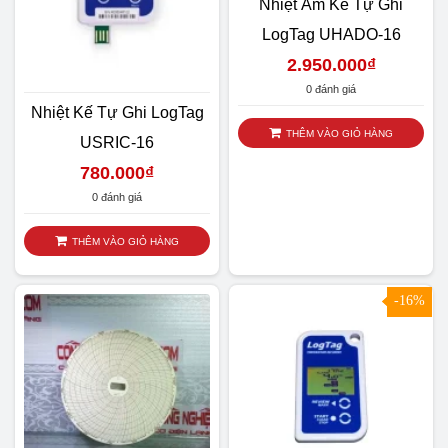
Nhiệt Ẩm Kế Tự Ghi
LogTag UHADO-16
2.950.000
₫
0 đánh giá
Nhiệt Kế Tự Ghi LogTag
THÊM VÀO GIỎ HÀNG
USRIC-16
780.000
₫
0 đánh giá
THÊM VÀO GIỎ HÀNG
SALE
-16%