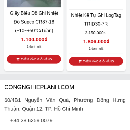
Giấy Biểu Đồ Ghi Nhiệt
Nhiệt Kế Tự Ghi LogTag
Độ Supco CR87-18
TRID30-7R
(+10~+50°C/tuần)
2.150.000
₫
1.100.000
₫
1.806.000
₫
1 đánh giá
1 đánh giá
THÊM VÀO GIỎ HÀNG
THÊM VÀO GIỎ HÀNG
CONGNGHIEPLANH.COM
60/4B1 Nguyễn Văn Quá, Phường Đông Hưng
Thuận, Quận 12, TP. Hồ Chí Minh
+84 28 6259 0079