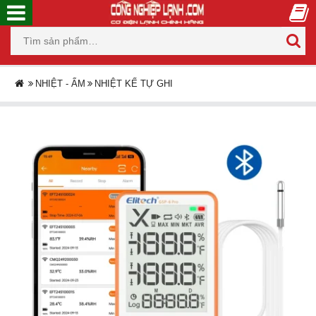
NHIỆT - ẨM
NHIỆT KẾ TỰ GHI