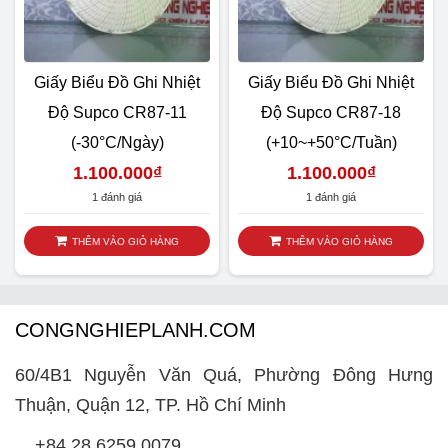
Giấy Biểu Đồ Ghi Nhiệt
Giấy Biểu Đồ Ghi Nhiệt
Độ Supco CR87-11
Độ Supco CR87-18
(-30°C/ngày)
(+10~+50°C/tuần)
1.100.000
₫
1.100.000
₫
1 đánh giá
1 đánh giá
THÊM VÀO GIỎ HÀNG
THÊM VÀO GIỎ HÀNG
CONGNGHIEPLANH.COM
60/4B1 Nguyễn Văn Quá, Phường Đông Hưng
Thuận, Quận 12, TP. Hồ Chí Minh
+84 28 6259 0079