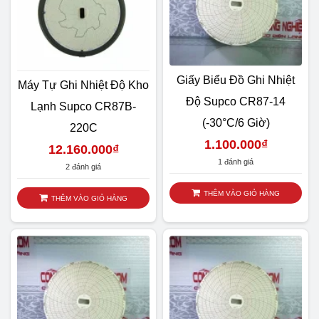
Cùng thương hiệu tempmate của IMEC, S1V2 chuyên
Giấy Biểu Đồ Ghi Nhiệt
Máy Tự Ghi Nhiệt Độ Kho
Độ Supco CR87-14
Lạnh Supco CR87B-
(-30°C/6 Giờ)
220C
1.100.000
₫
12.160.000
₫
1 đánh giá
2 đánh giá
THÊM VÀO GIỎ HÀNG
THÊM VÀO GIỎ HÀNG