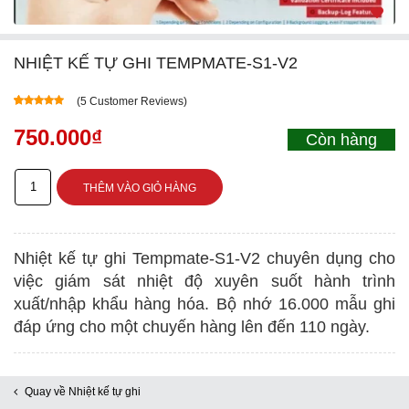
NHIỆT KẾ TỰ GHI TEMPMATE-S1-V2
(
5
Customer Reviews)
5.00
5
3
out of
based on
750.000
₫
Còn hàng
customer
ratings
Nhiệt
THÊM VÀO GIỎ HÀNG
kế
tự
Nhiệt kế tự ghi Tempmate-S1-V2 chuyên dụng cho
ghi
việc giám sát nhiệt độ xuyên suốt hành trình
Tempmate-
xuất/nhập khẩu hàng hóa. Bộ nhớ 16.000 mẫu ghi
S1-
đáp ứng cho một chuyến hàng lên đến 110 ngày.
V2
số
Quay về Nhiệt kế tự ghi
lượng