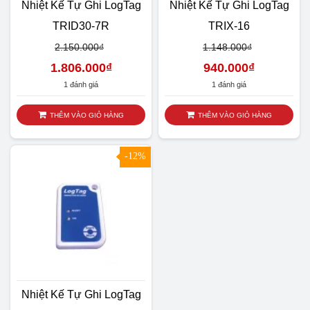
Nhiệt Kế Tự Ghi LogTag
Nhiệt Kế Tự Ghi LogTag
TRID30-7R
TRIX-16
2.150.000
₫
1.148.000
₫
1.806.000
₫
940.000
₫
1 đánh giá
1 đánh giá
THÊM VÀO GIỎ HÀNG
THÊM VÀO GIỎ HÀNG
-12%
HOT
Nhiệt Kế Tự Ghi LogTag