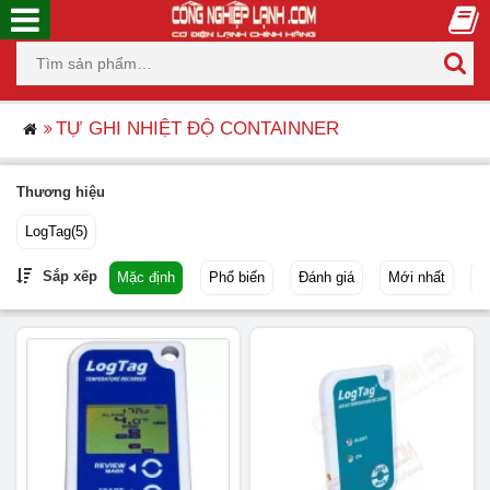
TỰ GHI NHIỆT ĐỘ CONTAINNER
Thương hiệu
LogTag
(5)
Sắp xếp
Mặc định
Phổ biến
Đánh giá
Mới nhất
G