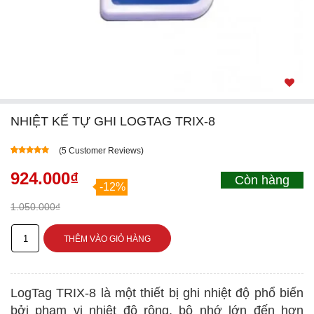
NHIỆT KẾ TỰ GHI LOGTAG TRIX-8
(
5
Customer Reviews)
4.60
5
5
out of
based on
924.000
₫
Còn hàng
customer
-12%
ratings
1.050.000
₫
Nhiệt
THÊM VÀO GIỎ HÀNG
kế
tự
LogTag TRIX-8 là một thiết bị ghi nhiệt độ phổ biến
ghi
bởi phạm vi nhiệt độ rộng, bộ nhớ lớn đến hơn