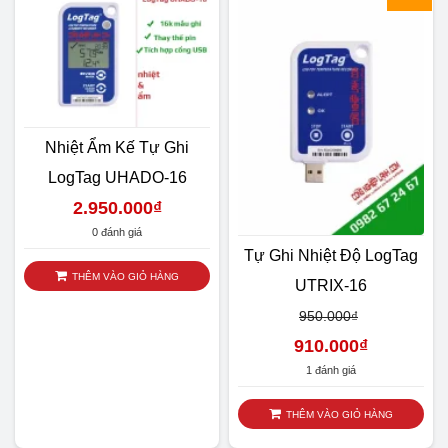
Quý khách chọn phiên bản V.2.8.6 nhé!
Trân trọng,
Nhiệt Ẩm Kế Tự Ghi
LogTag UHADO-16
2.950.000
₫
0 đánh giá
Tự Ghi Nhiệt Độ LogTag
THÊM VÀO GIỎ HÀNG
UTRIX-16
950.000
₫
910.000
₫
1 đánh giá
THÊM VÀO GIỎ HÀNG