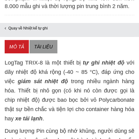
LogTag
8.000 mẫu ghi và thời lượng pin trung bình 2 năm.
TRIX-
8
Quay về Nhiệt kế tự ghi
số
lượng
MÔ TẢ
TÀI LIỆU
LogTag TRIX-8 là một thiết bị
tự ghi nhiệt độ
với
dãy nhiệt độ khá rộng (-40 ~ 85 °C), đáp ứng cho
việc
giám sát nhiệt độ
trong nhiều ngành hàng
hóa. Thiết bị nhỏ gọn (có khi nó còn được gọi là
chip nhiệt độ) được bao bọc bởi vỏ Polycarbonate
thật sự bền chắc và tiện lợi cho container hàng hóa
hay
xe tải lạnh
.
Dung lượng Pin cùng bộ nhớ khủng, người dùng sẽ