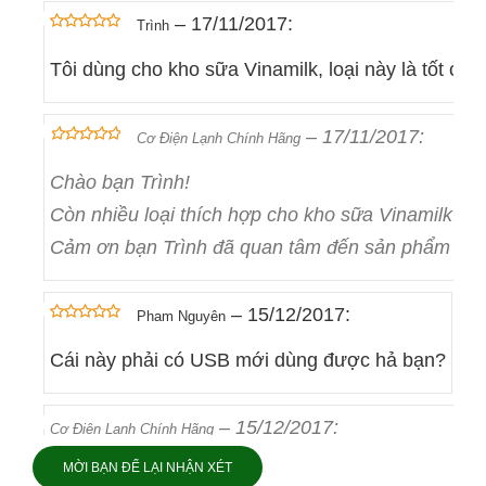
–
17/11/2017
:
Trình
out of 5
5
Tôi dùng cho kho sữa Vinamilk, loại này là tốt ch
–
17/11/2017
:
Cơ Điện Lạnh Chính Hãng
out of 5
5
Chào bạn Trình!
Còn nhiều loại thích hợp cho kho sữa Vinamilk. T
Cảm ơn bạn Trình đã quan tâm đến sản phẩm
–
15/12/2017
:
Pham Nguyên
out of 5
5
Cái này phải có USB mới dùng được hả bạn?
–
15/12/2017
:
Cơ Điện Lạnh Chính Hãng
MỜI BẠN ĐỂ LẠI NHẬN XÉT
Kính gửi anh Nguyên,