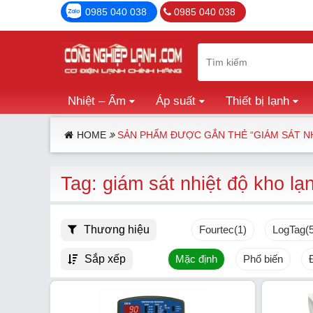
0985 040 038
0985 040 038
Nhiệt – Ẩm
Áp suất
Thiết bị lạnh
HOME
SẢN PHẨM ĐƯỢC GẮN THẺ “GIÁM SÁT N
Tag: giám sát nhiệt độ kho lạ
Thương hiệu
Fourtec
(1)
LogTag
(
Sắp xếp
Mặc định
Phổ biến