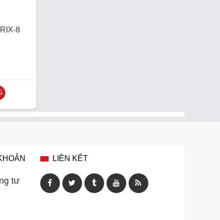
TRIX-8
G
 KHOẢN
LIÊN KẾT
ng tư