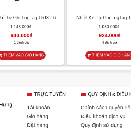
 Kế Tự Ghi LogTag TRIX-16
Nhiệt Kế Tự Ghi LogTag 
1.148.000
₫
1.050.000
₫
940.000
₫
924.000
₫
1 đánh giá
5 đánh giá
THÊM VÀO GIỎ HÀNG
THÊM VÀO GIỎ HÀN
TRỰC TUYẾN
QUY ĐỊNH & ĐIỀU
 Hưng
Tài khoản
Chính sách quyền riê
Giỏ hàng
Điều khoản dịch vụ
Đặt hàng
Quy định sử dụng