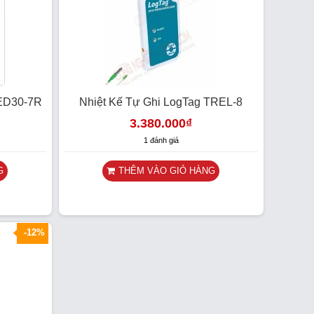
RED30-7R
Nhiệt Kế Tự Ghi LogTag TREL-8
3.380.000
₫
1 đánh giá
G
THÊM VÀO GIỎ HÀNG
-12%
HOT