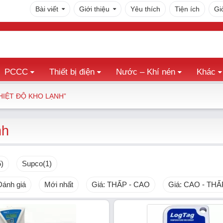
Bài viết
Giới thiệu
Yêu thích
Tiện ích
Gi
PCCC
Thiết bị điện
Nước – Khí nén
Khác
HIỆT ĐỘ KHO LẠNH”
nh
5)
Supco
(1)
Đánh giá
Mới nhất
Giá: THẤP - CAO
Giá: CAO - THẤ