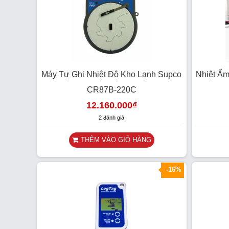
Máy Tự Ghi Nhiệt Độ Kho Lạnh Supco
Nhiệt Ẩm
CR87B-220C
12.160.000
₫
2 đánh giá
THÊM VÀO GIỎ HÀNG
SALE
-16%