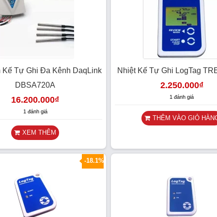
 Kế Tự Ghi Đa Kênh DaqLink
Nhiệt Kế Tự Ghi LogTag T
2.250.000
₫
DBSA720A
1 đánh giá
16.200.000
₫
1 đánh giá
THÊM VÀO GIỎ HÀN
XEM THÊM
-18.1%
SALE