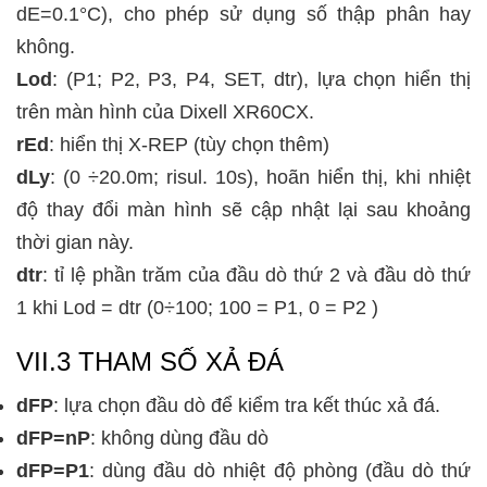
dE=0.1°C), cho phép sử dụng số thập phân hay
không.
Lod
:
(P1; P2, P3, P4, SET, dtr),
lựa chọn hiển thị
trên màn hình của Dixell XR60CX.
rEd
: hiển thị X-REP (tùy chọn thêm)
dLy
:
(0 ÷20.0m; risul. 10s), hoãn hiển thị, khi nhiệt
độ thay đổi màn hình sẽ cập nhật lại sau khoảng
thời gian này.
dtr
: tỉ lệ phần trăm của đầu dò thứ 2 và đầu dò thứ
1 khi
Lod = dtr (0÷100; 100 = P1, 0 = P2 )
VII.3 THAM SỐ XẢ ĐÁ
dFP
: lựa chọn đầu dò để kiểm tra kết thúc xả đá.
dFP=nP
: không dùng đầu dò
dFP=P1
: dùng đầu dò nhiệt độ phòng (đầu dò thứ