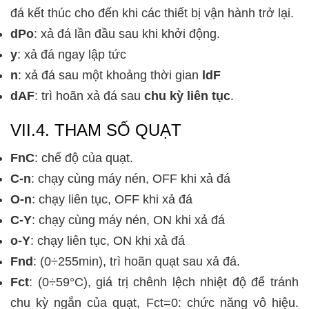
đá kết thúc cho đến khi các thiết bị vận hành trở lại.
dPo
: xả đá lần đầu sau khi khởi động.
y
: xả đá ngay lập tức
n
: xả đá sau một khoảng thời gian
ldF
dAF
: trì hoãn xả đá sau
chu kỳ liên tục
.
VII.4. THAM SỐ QUẠT
FnC
: chế độ của quạt.
C-n
: chạy cùng máy nén, OFF khi xả đá
O-n
: chạy liên tục, OFF khi xả đá
C-Y
: chạy cùng máy nén, ON khi xả đá
o-Y
: chạy liên tục, ON khi xả đá
Fnd
:
(0÷255min),
trì hoãn quạt sau xả đá.
Fct
:
(0÷59°C), giá trị chênh lệch nhiệt độ để tránh
chu kỳ ngắn của quạt, Fct=0: chức năng vô hiệu.