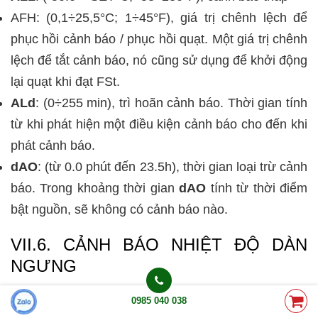
AFH:
(0,1÷25,5°C; 1÷45°F), giá trị chênh lệch để
phục hồi cảnh báo / phục hồi quạt. Một giá trị chênh
lệch để tắt cảnh báo, nó cũng sử dụng để khởi động
lại quạt khi đạt FSt.
ALd
:
(0÷255 min), trì hoãn cảnh báo. Thời gian tính
từ khi phát hiện một điều kiện cảnh báo cho đến khi
phát cảnh báo.
dAO
:
(từ 0.0 phút đến 23.5h), thời gian loại trừ cảnh
báo. Trong khoảng thời gian
dAO
tính từ thời điểm
bật nguồn, sẽ không có cảnh báo nào.
VII.6. CẢNH BÁO NHIỆT ĐỘ DÀN
NGƯNG
AP2
: lựa chọn đầu dò cho việc cảnh báo nhiệt độ
0985 040 038
dàn ngưng.