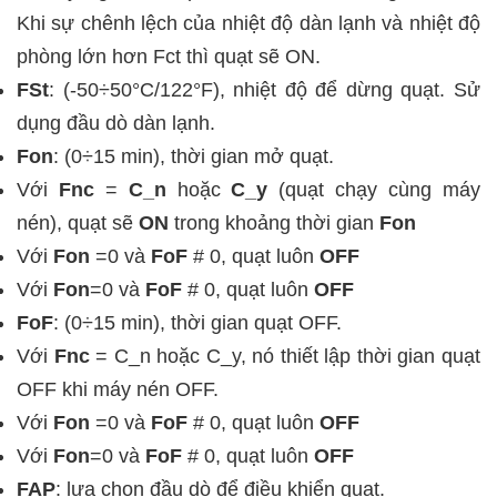
Khi sự chênh lệch của nhiệt độ dàn lạnh và nhiệt độ
phòng lớn hơn Fct thì quạt sẽ ON.
FSt
:
(-50÷50°C/122°F), nhiệt độ để dừng quạt. Sử
dụng đầu dò dàn lạnh.
Fon
:
(0÷15 min), thời gian mở quạt.
Với
Fnc
=
C_n
hoặc
C_y
(quạt chạy cùng máy
nén), quạt sẽ
ON
trong khoảng thời gian
Fon
Với
Fon
=0
và
FoF
# 0, quạt luôn
OFF
Với
Fon
=0
và
FoF
# 0, quạt luôn
OFF
FoF
:
(0÷15 min),
thời gian quạt OFF.
Với
Fnc
= C_n hoặc C_y, nó thiết lập thời gian quạt
OFF khi máy nén OFF.
Với
Fon
=0
và
FoF
# 0, quạt luôn
OFF
Với
Fon
=0
và
FoF
# 0, quạt luôn
OFF
FAP
: lựa chọn đầu dò để điều khiển quạt.