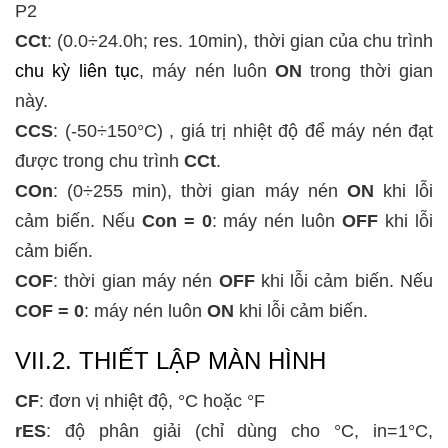
P2
CCt
:
(0.0÷24.0h; res. 10min), thời gian của chu trình
chu kỳ liên tục
, máy nén luôn
ON
trong thời gian
này.
CCS
:
(-50÷150°C) , giá trị nhiệt độ để máy nén đạt
được trong chu trình
CCt
.
COn
:
(0÷255 min), thời gian máy nén
ON
khi lỗi
cảm biến. Nếu
Con = 0
: máy nén luôn
OFF
khi lỗi
cảm biến.
COF
: thời gian máy nén
OFF
khi lỗi cảm biến. Nếu
COF = 0
: máy nén luôn
ON
khi lỗi cảm biến.
VII.2. THIẾT LẬP MÀN HÌNH
CF
: đơn vị nhiệt độ, °C hoặc °F
rES
: độ phân giải (chỉ dùng cho °C, in=1°C,