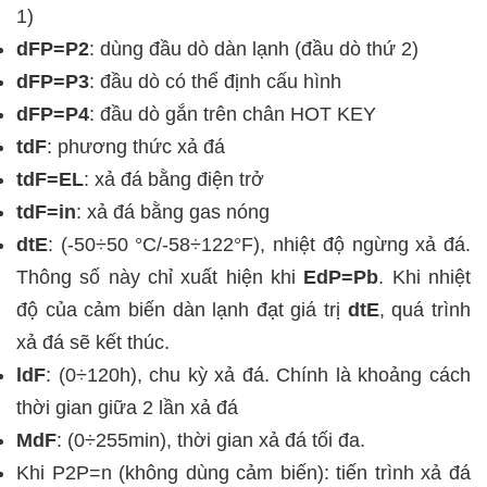
1)
dFP=P2
: dùng đầu dò dàn lạnh (đầu dò thứ 2)
dFP=P3
: đầu dò có thể định cấu hình
dFP=P4
: đầu dò gắn trên chân HOT KEY
tdF
: phương thức xả đá
tdF=EL
: xả đá bằng điện trở
tdF=in
: xả đá bằng gas nóng
dtE
:
(-50÷50 °C/-58÷122°F),
nhiệt độ ngừng xả đá.
Thông số này chỉ xuất hiện khi
EdP=Pb
. Khi nhiệt
độ của cảm biến dàn lạnh đạt giá trị
dtE
, quá trình
xả đá sẽ kết thúc.
ldF
:
(0÷120h), chu kỳ xả đá. Chính là khoảng cách
thời gian giữa 2 lần xả đá
MdF
:
(0÷255min),
thời gian xả đá tối đa.
Khi P2P=n (không dùng cảm biến): tiến trình xả đá