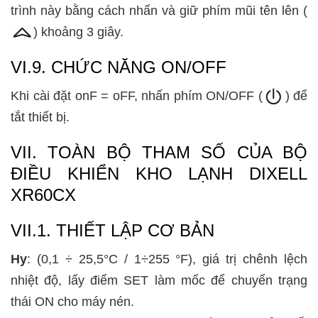
trình này bằng cách nhấn và giữ phím mũi tên lên (
) khoảng 3 giây.
VI.9. CHỨC NĂNG ON/OFF
Khi cài đặt onF = oFF, nhấn phím ON/OFF (
) để
tắt thiết bị.
VII. TOÀN BỘ THAM SỐ CỦA BỘ
ĐIỀU KHIỂN KHO LẠNH DIXELL
XR60CX
VII.1. THIẾT LẬP CƠ BẢN
Hy
:
(0,1 ÷ 25,5°C / 1÷255 °F),
giá trị chênh lệch
nhiệt độ, lấy điểm SET làm mốc để chuyển trạng
thái ON cho máy nén.