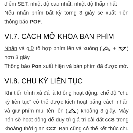
điểm SET, nhiệt độ cao nhất, nhiệt độ thấp nhất
Nếu nhấn phím bất kỳ torng 3 giây sẽ xuất hiện
thông báo
POF
.
VI.7. CÁCH MỞ KHÓA BÀN PHÍM
Nhấn
và
giữ
tổ hợp phím lên và xuống (
+
)
hơn 3 giây
Thông báo
Pon
xuất hiện và bàn phím đã được mở.
VI.8. CHU KỲ LIÊN TỤC
Khi tiến trình xả đá là không hoạt động, chế độ “chu
kỳ liên tục” có thể được kích hoạt bằng cách
nhấn
và
giữ
phím mũi tên lên (
) khoảng 3 giây. Máy
nén sẽ hoạt động để duy trì giá trị cài đặt
ccS
trong
khoảng thời gian
CCt
. Bạn cũng có thể kết thúc chu