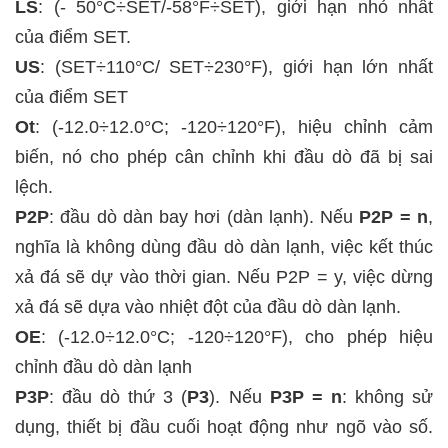
LS
:
(- 50°C÷SET/-58°F÷SET), giới hạn nhỏ nhất
của điểm SET.
US
:
(SET÷110°C/ SET÷230°F), giới hạn lớn nhất
của điểm SET
Ot
:
(-12.0÷12.0°C; -120÷120°F),
hiệu chỉnh cảm
biến, nó cho phép cân chỉnh khi đầu dò đã bị sai
lệch.
P2P
: đầu dò dàn bay hơi (dàn lạnh). Nếu
P2P = n
,
nghĩa là không dùng đầu dò dàn lạnh, việc kết thúc
xả đá sẽ dự vào thời gian. Nếu P2P = y, việc dừng
xả đá sẽ dựa vào nhiệt đột của đầu dò dàn lạnh.
OE
:
(-12.0÷12.0°C; -120÷120°F), cho phép hiệu
chỉnh đầu dò dàn lạnh
P3P
: đầu dò thứ 3 (
P3
). Nếu
P3P = n
: không sử
dụng, thiết bị đầu cuối hoạt động như ngõ vào số.