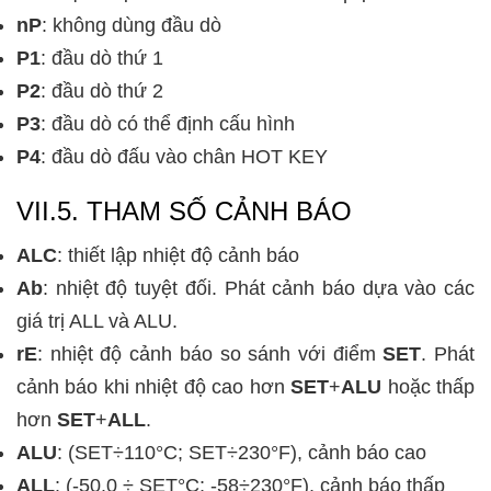
nP
: không dùng đầu dò
P1
: đầu dò thứ 1
P2
: đầu dò thứ 2
P3
: đầu dò có thể định cấu hình
P4
: đầu dò đấu vào chân HOT KEY
VII.5. THAM SỐ CẢNH BÁO
ALC
: thiết lập nhiệt độ cảnh báo
Ab
: nhiệt độ tuyệt đối. Phát cảnh báo dựa vào các
giá trị ALL và ALU.
rE
: nhiệt độ cảnh báo so sánh với điểm
SET
. Phát
cảnh báo khi nhiệt độ cao hơn
SET
+
ALU
hoặc thấp
hơn
SET
+
ALL
.
ALU
:
(SET÷110°C; SET÷230°F), cảnh báo cao
ALL
:
(-50.0 ÷ SET°C; -58÷230°F), cảnh báo thấp