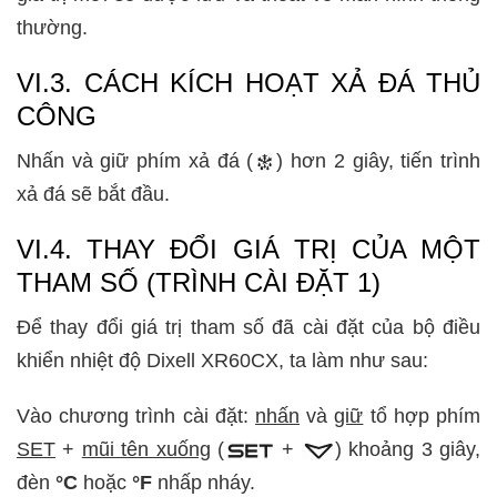
thường.
VI.3. CÁCH KÍCH HOẠT XẢ ĐÁ THỦ
CÔNG
Nhấn và giữ phím xả đá (
) hơn 2 giây, tiến trình
xả đá sẽ bắt đầu.
VI.4. THAY ĐỔI GIÁ TRỊ CỦA MỘT
THAM SỐ (TRÌNH CÀI ĐẶT 1)
Để thay đổi giá trị tham số đã cài đặt của bộ điều
khiển nhiệt độ Dixell XR60CX, ta làm như sau:
Vào chương trình cài đặt:
nhấn
và
giữ
tổ hợp phím
SET
+
mũi tên xuống
(
+
) khoảng 3 giây,
đèn
°C
hoặc
°F
nhấp nháy.