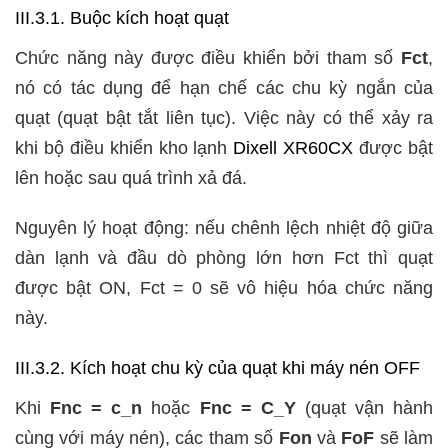
III.3.1. Buộc kích hoạt quạt
Chức năng này được điều khiển bởi tham số
Fct
,
nó có tác dụng để hạn chế các chu kỳ ngắn của
quạt (quạt bật tắt liên tục). Việc này có thể xảy ra
khi bộ điều khiển kho lạnh
Dixell XR60CX
được bật
lên hoặc sau quá trình xả đá.
Nguyên lý hoạt động: nếu chênh lệch nhiệt độ giữa
dàn lạnh và đầu dò phòng lớn hơn Fct thì quạt
được bật ON, Fct = 0 sẽ vô hiệu hóa chức năng
này.
III.3.2. Kích hoạt chu kỳ của quạt khi máy nén OFF
Khi
Fnc = c_n
hoặc
Fnc = C_Y
(quạt vận hành
cùng với máy nén), các tham số
Fon
và
FoF
sẽ làm