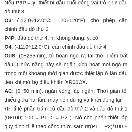
Nếu
P3P = y
: thiết bị đầu cuối đóng vai trò như đầu
dò thứ 3.
O3
:
(-12.0÷12.0°C; -120÷120°F), cho phép cân
chỉnh đầu dò thứ 3
P4P
: đầu dò thứ 4, n: không dùng, y: có
O4
:
(-12.0
÷
12.0°C),
cân chỉnh đầu dò thứ 4
OdS
:
(0÷255min),
trì hoãn ngõ ra tại thời điểm bắt
đầu. Chức năng này sẽ ngăn kích hoạt mọi ngõ ra
trong một khoảng thời gian được thiết lập ở lần đầu
tiên khi mở bộ điều khiển XR60CX.
AC
:
(0÷50 min),
ngăn vòng lặp ngắn. Thời gian tối
thiểu giữa hai lần: máy nén dừng và khởi động lại
rtr
: tỉ lệ phần trăm củ đầu dò thứ 2 và đầu dò thứ 1
(0÷100; 100 = P1, 0 = P2 )
. Nó cho phép thiết lập
quy định tỉ lệ theo công thức sau: rtr(P1 – P2)/100 +