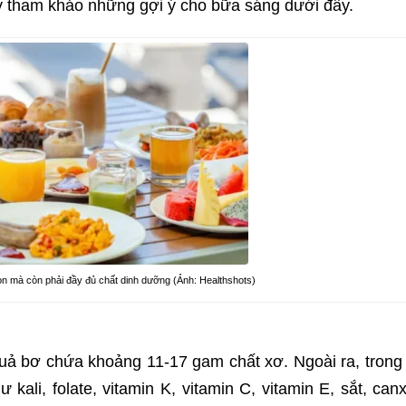
y tham khảo những gợi ý cho bữa sáng dưới đây.
n mà còn phải đầy đủ chất dinh dưỡng (Ảnh: Healthshots)
uả bơ chứa khoảng 11-17 gam chất xơ. Ngoài ra, trong
ali, folate, vitamin K, vitamin C, vitamin E, sắt, canx