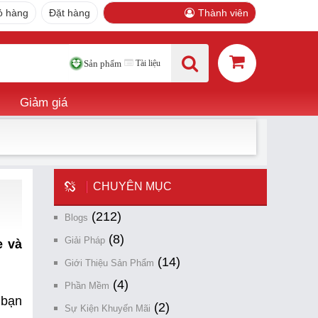
ỏ hàng
Đặt hàng
Thành viên
Tài liệu
Sản phẩm
Giảm giá
CHUYÊN MỤC
(212)
Blogs
(8)
Giải Pháp
e và
(14)
Giới Thiệu Sản Phẩm
(4)
Phần Mềm
 bạn
(2)
Sự Kiện Khuyến Mãi