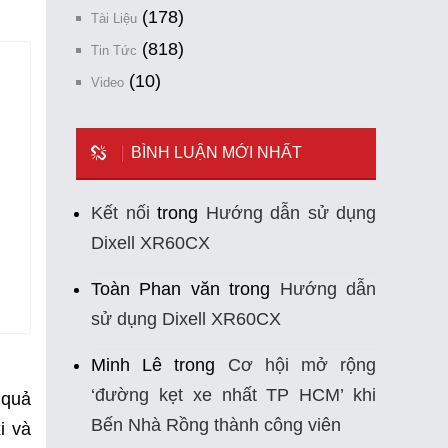
(178)
Tài Liệu
(818)
Tin Tức
(10)
Video
BÌNH LUẬN MỚI NHẤT
Kết nối
trong
Hướng dẫn sử dụng
Dixell XR60CX
Toàn Phan văn
trong
Hướng dẫn
sử dụng Dixell XR60CX
Minh Lê
trong
Cơ hội mở rộng
‘đường kẹt xe nhất TP HCM’ khi
 quả
Bến Nhà Rồng thành công viên
i và