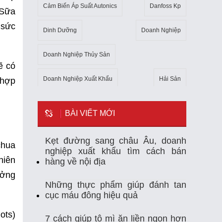
Cảm Biến Áp Suất Autonics
Danfoss Kp
 Sữa
 sức
Dinh Dưỡng
Doanh Nghiệp
Doanh Nghiệp Thủy Sản
ẽ có
Doanh Nghiệp Xuất Khẩu
Hải Sản
 hợp
Kho Lạnh
Kim Ngạch Xuất Khẩu
Mẹo
BÀI VIẾT MỚI
Mỹ
Ngành Thủy Sản
Nhiệt Kế Tự Ghi
Kẹt đường sang châu Âu, doanh
chua
nghiệp xuất khẩu tìm cách bán
Nhập Khẩu
Nuôi Trồng Thủy Sản
hiên
hàng về nội địa
ưởng
Nông Sản
Sản Xuất
Sức Khỏe
Những thực phẩm giúp đánh tan
cục máu đông hiệu quả
Tempmate-M1
Theo Dõi Nhiệt Độ
ots)
7 cách giúp tô mì ăn liền ngon hơn