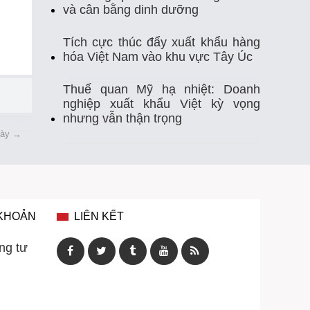
Thị Trường Xuất Khẩu
Thủy Sản
và cân bằng dinh dưỡng
Thủy Sản Việt Nam
Thủy Sản Xuất Khẩu
Tích cực thúc đẩy xuất khẩu hàng
hóa Việt Nam vào khu vực Tây Úc
Thực Phẩm
Tim Mạch
Trung Quốc
Thuế quan Mỹ hạ nhiệt: Doanh
nghiệp xuất khẩu Việt kỳ vọng
Tự Ghi Nhiệt Độ
Vasep
Việt Nam
nhưng vẫn thận trọng
gày
→
Xuất Khẩu
Xuất Khẩu Cá Ngừ
Xuất Khẩu Cá Tra
Xuất Khẩu Gạo
Xuất Khẩu Rau Quả
Xuất Khẩu Sầu Riêng
 KHOẢN
LIÊN KẾT
Xuất Khẩu Thuỷ Sản Việt Nam
ng tư
Xuất Khẩu Thủy Sản
Xuất Khẩu Tôm
Xuất Nhập Khẩu
Điều Khiển Nhiệt Độ