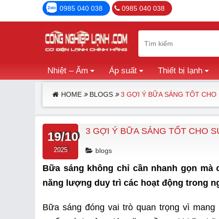
0985 040 038
0985 040 038
Nhiệt – Ẩm
Áp suất
Thiết bị lạnh
HOME
BLOGS
3 GỢI Ý BỮA SÁNG TỐT CHO
3 GỢI Ý BỮA SÁNG TỐT CHO 
19/10
2025
blogs
Bữa sáng không chỉ cần nhanh gọn mà c
năng lượng duy trì các hoạt động trong n
Bữa sáng đóng vai trò quan trọng vì mang 