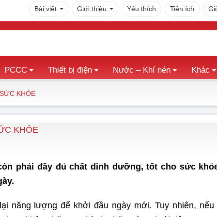
Bài viết
Giới thiệu
Yêu thích
Tiện ích
Gi
PCCC
Thiết bị điện
Nước – Khí nén
Khác
 SỨC KHỎE
SỨC KHỎE
òn phải đầy đủ chất dinh dưỡng, tốt cho sức khỏ
gày.
lại năng lượng để khởi đầu ngày mới. Tuy nhiên, nếu