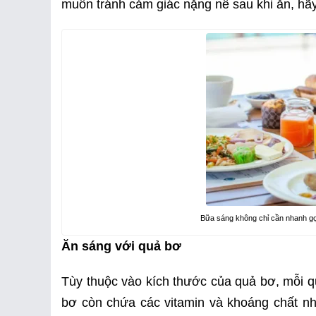
muốn tránh cảm giác nặng nề sau khi ăn, hã
Bữa sáng không chỉ cần nhanh gọ
Ăn sáng với quả bơ
Tùy thuộc vào kích thước của quả bơ, mỗi q
bơ còn chứa các vitamin và khoáng chất như k