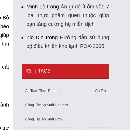
Minh Lê
trong
Ăn gì để ít ốm vặt: 7
loại thực phẩm quen thuộc giúp
o Bộ
bạn tăng cường hệ miễn dịch
 béo
giúp
Zio Dio
trong
Hướng dẫn sử dụng
 tim
bộ điều khiển kho lạnh FOX-2005
 cắt
TAGS
An Toàn Thực Phẩm
Cá Tra
 ảnh
Công Tắc Áp Suất Danfoss
Công Tắc Áp Suất Đơn
 trợ