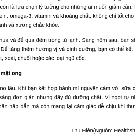
ây còn là lựa chọn lý tưởng cho những ai muốn giảm cân.
ein, omega-3, vitamin và khoáng chất, không chỉ tốt cho
ạnh và xương chắc khỏe.
 chua và để qua đêm trong tủ lạnh. Sáng hôm sau, bạn s
 Để tăng thêm hương vị và dinh dưỡng, bạn có thể kết
t, xoài, chuối hoặc các loại ngũ cốc.
 mật ong
no lâu. Khi bạn kết hợp bánh mì nguyên cám với sữa 
sáng đơn giản nhưng đầy đủ dưỡng chất. Vị ngọt tự n
hần hấp dẫn mà còn mang lại cảm giác dễ chịu khi th
Thu Hiền
(Nguồn: Healthsh