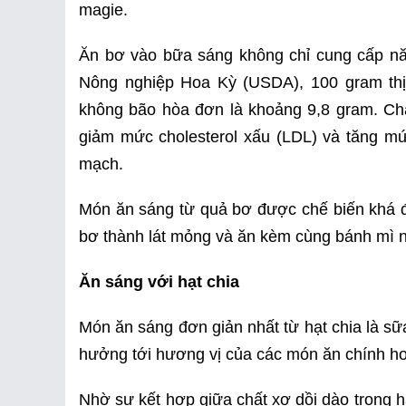
magie.
Ăn bơ vào bữa sáng không chỉ cung cấp nă
Nông nghiệp Hoa Kỳ (USDA), 100 gram thịt
không bão hòa đơn là khoảng 9,8 gram. Chấ
giảm mức cholesterol xấu (LDL) và tăng mứ
mạch.
Món ăn sáng từ quả bơ được chế biến khá đơ
bơ thành lát mỏng và ăn kèm cùng bánh mì 
Ăn sáng với hạt chia
Món ăn sáng đơn giản nhất từ hạt chia là sữ
hưởng tới hương vị của các món ăn chính hoặ
Nhờ sự kết hợp giữa chất xơ dồi dào trong h