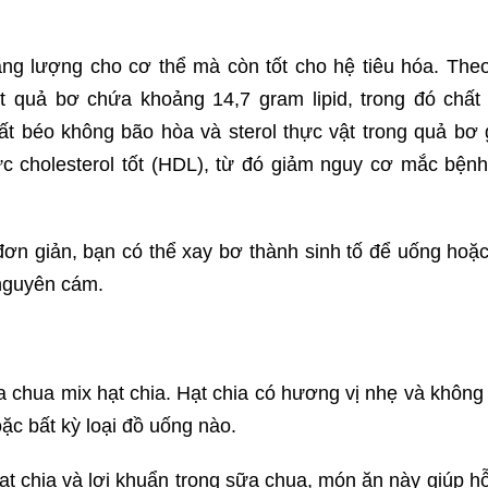
ng lượng cho cơ thể mà còn tốt cho hệ tiêu hóa. The
 quả bơ chứa khoảng 14,7 gram lipid, trong đó chất
t béo không bão hòa và sterol thực vật trong quả bơ 
c cholesterol tốt (HDL), từ đó giảm nguy cơ mắc bệnh
n giản, bạn có thể xay bơ thành sinh tố để uống hoặc
nguyên cám.
a chua mix hạt chia. Hạt chia có hương vị nhẹ và không
c bất kỳ loại đồ uống nào.
ạt chia và lợi khuẩn trong sữa chua, món ăn này giúp hỗ