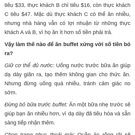
tiêu $33, thực khách B chỉ tiêu $16, còn thực khách
C tiêu $47. Mặc dù thực khách C có thể ăn nhiều,
nhưng nhà hàng vẫn có lợi nhuận từ những thực
khách A và B, vì họ ăn ít hơn số tiền phải trả.
Vậy làm thế nào để ăn buffet xứng với số tiền bỏ
ra?
Giữ cơ thể đủ nước:
Uống nước trước bữa ăn giúp
dạ dày giãn ra, tạo thêm không gian cho thức ăn.
Nhưng đừng uống quá nhiều, tránh cảm giác no
sớm.
Đừng bỏ bữa trước buffet:
Ăn một bữa nhẹ trước sẽ
giúp bạn ăn nhiều hơn, vì dạ dày đã tiêu hóa và sẵn
sàng tiếp nhận thêm.
Chọn trang phục thoải mái:
Quần áo rộng rãi sẽ