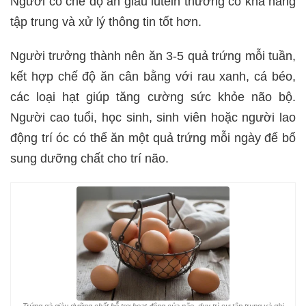
Người có chế độ ăn giàu lutein thường có khả năng
tập trung và xử lý thông tin tốt hơn.
Người trưởng thành nên ăn 3-5 quả trứng mỗi tuần,
kết hợp chế độ ăn cân bằng với rau xanh, cá béo,
các loại hạt giúp tăng cường sức khỏe não bộ.
Người cao tuổi, học sinh, sinh viên hoặc người lao
động trí óc có thể ăn một quả trứng mỗi ngày để bổ
sung dưỡng chất cho trí não.
Trứng gà giàu dưỡng chất hỗ trợ hoạt động của não, duy trì sự tập trung và ghi