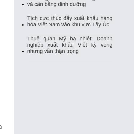
Thị Trường Xuất Khẩu
Thủy Sản
và cân bằng dinh dưỡng
Thủy Sản Việt Nam
Thủy Sản Xuất Khẩu
Tích cực thúc đẩy xuất khẩu hàng
hóa Việt Nam vào khu vực Tây Úc
Thực Phẩm
Tim Mạch
Trung Quốc
Thuế quan Mỹ hạ nhiệt: Doanh
nghiệp xuất khẩu Việt kỳ vọng
Tự Ghi Nhiệt Độ
Vasep
Việt Nam
nhưng vẫn thận trọng
Xuất Khẩu
Xuất Khẩu Cá Ngừ
Xuất Khẩu Cá Tra
Xuất Khẩu Gạo
Xuất Khẩu Rau Quả
Xuất Khẩu Sầu Riêng
Xuất Khẩu Thuỷ Sản Việt Nam
Xuất Khẩu Thủy Sản
Xuất Khẩu Tôm
ủ
Xuất Nhập Khẩu
Điều Khiển Nhiệt Độ