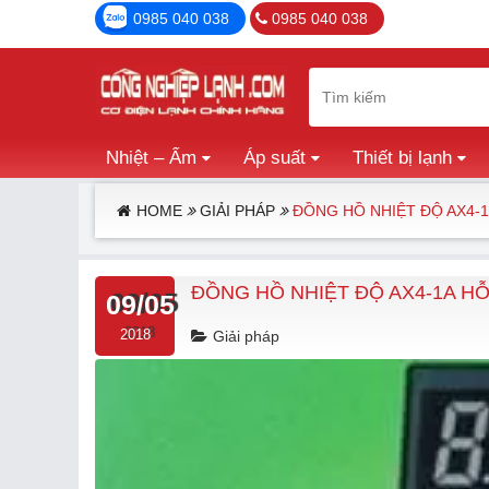
0985 040 038
0985 040 038
Nhiệt – Ẩm
Áp suất
Thiết bị lạnh
HOME
GIẢI PHÁP
ĐỒNG HỒ NHIỆT ĐỘ AX4-
ĐỒNG HỒ NHIỆT ĐỘ AX4-1A H
09/05
2018
Giải pháp