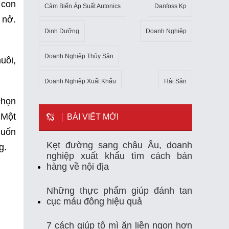
 con
Cảm Biến Áp Suất Autonics
Danfoss Kp
 nở.
Dinh Dưỡng
Doanh Nghiệp
.
Doanh Nghiệp Thủy Sản
uôi,
Doanh Nghiệp Xuất Khẩu
Hải Sản
chọn
Kho Lạnh
Kim Ngạch Xuất Khẩu
Mẹo
 Một
BÀI VIẾT MỚI
muốn
Mỹ
Ngành Thủy Sản
Nhiệt Kế Tự Ghi
Kẹt đường sang châu Âu, doanh
g.
nghiệp xuất khẩu tìm cách bán
Nhập Khẩu
Nuôi Trồng Thủy Sản
hàng về nội địa
Nông Sản
Sản Xuất
Sức Khỏe
Những thực phẩm giúp đánh tan
cục máu đông hiệu quả
Tempmate-M1
Theo Dõi Nhiệt Độ
7 cách giúp tô mì ăn liền ngon hơn