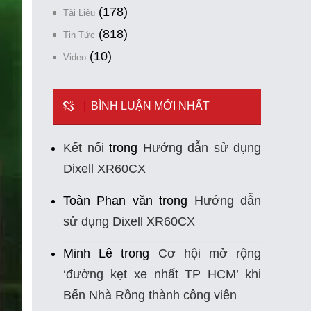
(178)
Tài Liệu
(818)
Tin Tức
(10)
Video
BÌNH LUẬN MỚI NHẤT
Kết nối
trong
Hướng dẫn sử dụng
Dixell XR60CX
Toàn Phan văn
trong
Hướng dẫn
sử dụng Dixell XR60CX
Minh Lê
trong
Cơ hội mở rộng
‘đường kẹt xe nhất TP HCM’ khi
Bến Nhà Rồng thành công viên