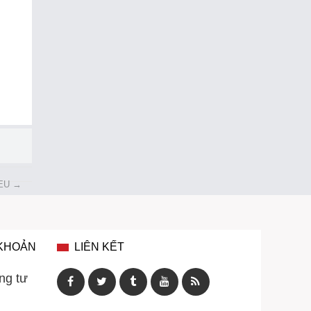
 EU
→
 KHOẢN
LIÊN KẾT
ng tư