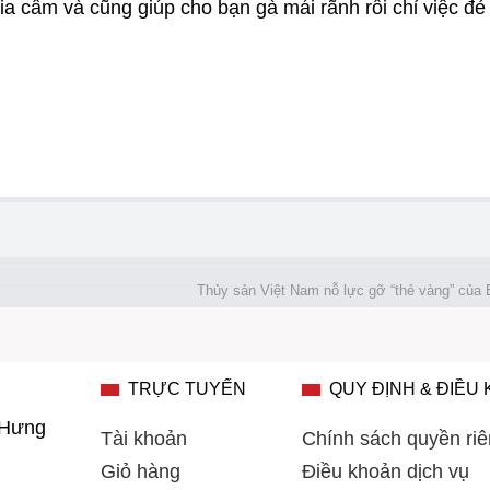
ia cầm và cũng giúp cho bạn gà mái rãnh rỗi chỉ việc đẻ
Thủy sản Việt Nam nỗ lực gỡ “thẻ vàng” của
TRỰC TUYẾN
QUY ĐỊNH & ĐIỀU
 Hưng
Tài khoản
Chính sách quyền riê
Giỏ hàng
Điều khoản dịch vụ