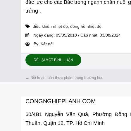
đắc lực cho các Bác trong ngành chăn nuôi g
trứng .
điều khiển nhiệt độ
,
đồng hồ nhiệt độ
Ngày đăng:
09/05/2018
/
Cập nhật:
03/08/2024
By:
Kết nối
ĐỂ LẠI MỘT BÌNH LUẬN
←
Nỗi lo an toàn thực phẩm trong trường học
CONGNGHIEPLANH.COM
60/4B1 Nguyễn Văn Quá, Phường Đông
Thuận, Quận 12, TP. Hồ Chí Minh