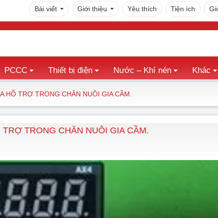
Bài viết
Giới thiệu
Yêu thích
Tiện ích
Gi
PCCC
Thiết bị điện
Nước – Khí nén
Khác
1A HỖ TRỢ TRONG CHĂN NUÔI GIA CẦM.
Ỗ TRỢ TRONG CHĂN NUÔI GIA CẦM.