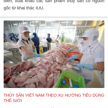
biến, xuất khẩu các sản phẩm thủy sản có nguồn
gốc từ khai thác IUU.
THỦY SẢN VIỆT NAM THEO XU HƯỚNG TIÊU DÙNG
THẾ GIỚI