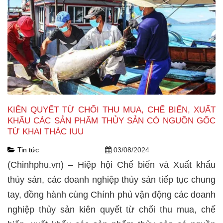
KIÊN QUYẾT TỪ CHỐI THU MUA, CHẾ BIẾN, XUẤT
KHẨU CÁC SẢN PHẨM THỦY SẢN CÓ NGUỒN GỐC
TỪ KHAI THÁC IUU
Tin tức
03/08/2024
(Chinhphu.vn) – Hiệp hội Chế biến và Xuất khẩu
thủy sản, các doanh nghiệp thủy sản tiếp tục chung
tay, đồng hành cùng Chính phủ vận động các doanh
nghiệp thủy sản kiên quyết từ chối thu mua, chế