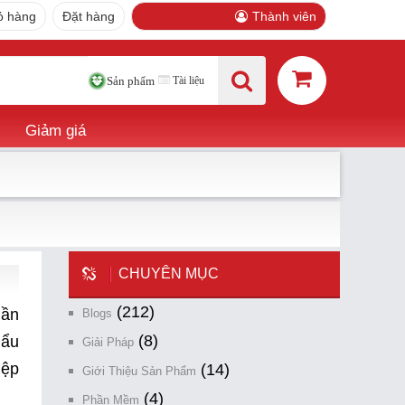
ỏ hàng
Đặt hàng
Thành viên
Tài liệu
Sản phẩm
Giảm giá
CHUYÊN MỤC
(212)
gần
Blogs
(8)
hẩu
Giải Pháp
iệp
(14)
Giới Thiệu Sản Phẩm
(4)
Phần Mềm