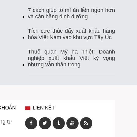
7 cách giúp tô mì ăn liền ngon hơn
Thị Trường Xuất Khẩu
Thủy Sản
và cân bằng dinh dưỡng
Thủy Sản Việt Nam
Thủy Sản Xuất Khẩu
Tích cực thúc đẩy xuất khẩu hàng
hóa Việt Nam vào khu vực Tây Úc
Thực Phẩm
Tim Mạch
Trung Quốc
Thuế quan Mỹ hạ nhiệt: Doanh
nghiệp xuất khẩu Việt kỳ vọng
Tự Ghi Nhiệt Độ
Vasep
Việt Nam
nhưng vẫn thận trọng
Xuất Khẩu
Xuất Khẩu Cá Ngừ
Xuất Khẩu Cá Tra
Xuất Khẩu Gạo
Xuất Khẩu Rau Quả
Xuất Khẩu Sầu Riêng
 KHOẢN
LIÊN KẾT
Xuất Khẩu Thuỷ Sản Việt Nam
ng tư
Xuất Khẩu Thủy Sản
Xuất Khẩu Tôm