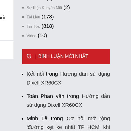
(2)
Sự Kiện Khuyến Mãi
(178)
ối:
Tài Liệu
(818)
Tin Tức
(10)
Video
BÌNH LUẬN MỚI NHẤT
Kết nối
trong
Hướng dẫn sử dụng
Dixell XR60CX
Toàn Phan văn
trong
Hướng dẫn
sử dụng Dixell XR60CX
Minh Lê
trong
Cơ hội mở rộng
‘đường kẹt xe nhất TP HCM’ khi