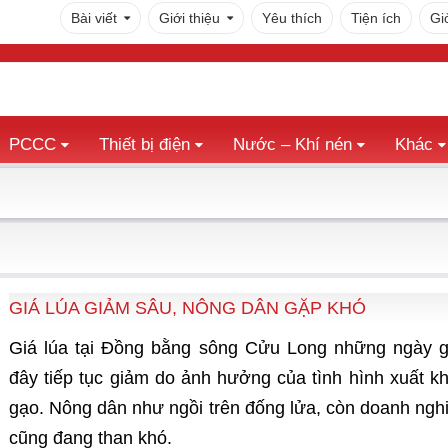
Bài viết
Giới thiệu
Yêu thích
Tiện ích
Gi
PCCC
Thiết bị điện
Nước – Khí nén
Khác
GIÁ LÚA GIẢM SÂU, NÔNG DÂN GẶP KHÓ
Giá lúa tại Đồng bằng sông Cửu Long những ngày 
đây tiếp tục giảm do ảnh hưởng của tình hình xuất k
gạo. Nông dân như ngồi trên đống lửa, còn doanh ngh
cũng đang than khó.