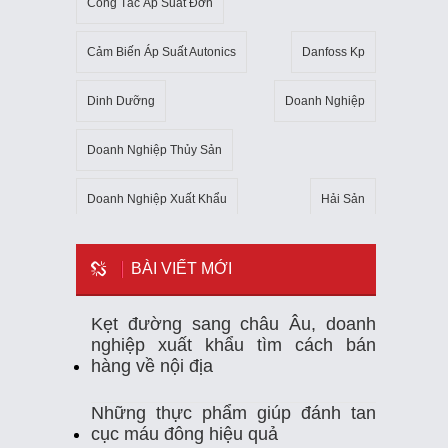
Công Tắc Áp Suất Đơn
Cảm Biến Áp Suất Autonics
Danfoss Kp
Dinh Dưỡng
Doanh Nghiệp
Doanh Nghiệp Thủy Sản
Doanh Nghiệp Xuất Khẩu
Hải Sản
Kho Lạnh
Kim Ngạch Xuất Khẩu
Mẹo
BÀI VIẾT MỚI
Mỹ
Ngành Thủy Sản
Nhiệt Kế Tự Ghi
Kẹt đường sang châu Âu, doanh
nghiệp xuất khẩu tìm cách bán
Nhập Khẩu
Nuôi Trồng Thủy Sản
hàng về nội địa
Nông Sản
Sản Xuất
Sức Khỏe
Những thực phẩm giúp đánh tan
cục máu đông hiệu quả
Tempmate-M1
Theo Dõi Nhiệt Độ