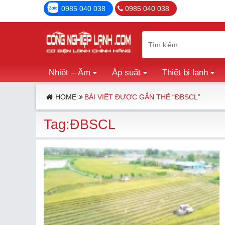
0985 040 038
0985 040 038
Nhiệt – Ẩm
Áp suất
Thiết bị lạnh
HOME
BÀI VIẾT ĐƯỢC GẮN THẺ “ĐBSCL”
Tag:ĐBSCL