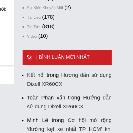
(2)
Sự Kiện Khuyến Mãi
ối:
(178)
Tài Liệu
(818)
Tin Tức
(10)
Video
BÌNH LUẬN MỚI NHẤT
Kết nối
trong
Hướng dẫn sử dụng
Dixell XR60CX
Toàn Phan văn
trong
Hướng dẫn
sử dụng Dixell XR60CX
Minh Lê
trong
Cơ hội mở rộng
‘đường kẹt xe nhất TP HCM’ khi