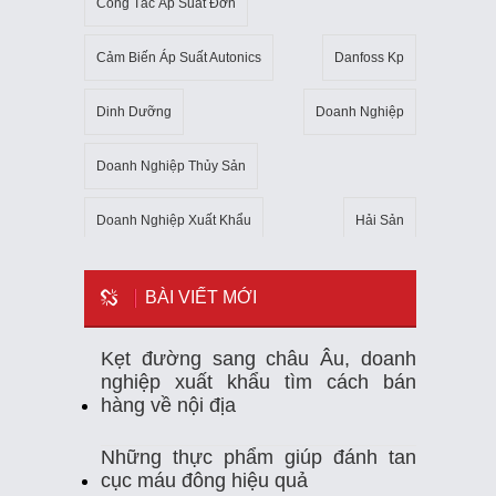
Công Tắc Áp Suất Đơn
Cảm Biến Áp Suất Autonics
Danfoss Kp
Dinh Dưỡng
Doanh Nghiệp
Doanh Nghiệp Thủy Sản
Doanh Nghiệp Xuất Khẩu
Hải Sản
Kho Lạnh
Kim Ngạch Xuất Khẩu
Mẹo
BÀI VIẾT MỚI
Mỹ
Ngành Thủy Sản
Nhiệt Kế Tự Ghi
Kẹt đường sang châu Âu, doanh
nghiệp xuất khẩu tìm cách bán
Nhập Khẩu
Nuôi Trồng Thủy Sản
hàng về nội địa
Nông Sản
Sản Xuất
Sức Khỏe
Những thực phẩm giúp đánh tan
cục máu đông hiệu quả
Tempmate-M1
Theo Dõi Nhiệt Độ