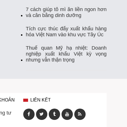
7 cách giúp tô mì ăn liền ngon hơn
Thị Trường Xuất Khẩu
Thủy Sản
và cân bằng dinh dưỡng
Thủy Sản Việt Nam
Thủy Sản Xuất Khẩu
Tích cực thúc đẩy xuất khẩu hàng
hóa Việt Nam vào khu vực Tây Úc
Thực Phẩm
Tim Mạch
Trung Quốc
Thuế quan Mỹ hạ nhiệt: Doanh
nghiệp xuất khẩu Việt kỳ vọng
Tự Ghi Nhiệt Độ
Vasep
Việt Nam
nhưng vẫn thận trọng
Xuất Khẩu
Xuất Khẩu Cá Ngừ
Xuất Khẩu Cá Tra
Xuất Khẩu Gạo
Xuất Khẩu Rau Quả
Xuất Khẩu Sầu Riêng
 KHOẢN
LIÊN KẾT
Xuất Khẩu Thuỷ Sản Việt Nam
ng tư
Xuất Khẩu Thủy Sản
Xuất Khẩu Tôm