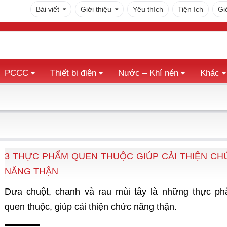
Bài viết
Giới thiệu
Yêu thích
Tiện ích
Gi
PCCC
Thiết bị điện
Nước – Khí nén
Khác
3 THỰC PHẨM QUEN THUỘC GIÚP CẢI THIỆN CH
NĂNG THẬN
Dưa chuột, chanh và rau mùi tây là những thực p
quen thuộc, giúp cải thiện chức năng thận.