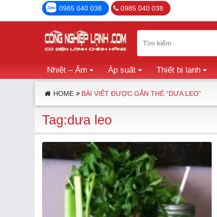
0985 040 038
0985 040 038
Nhiệt – Ẩm
Áp suất
Thiết bị lạnh
HOME
BÀI VIẾT ĐƯỢC GẮN THẺ “DƯA LEO”
Tag:dưa leo