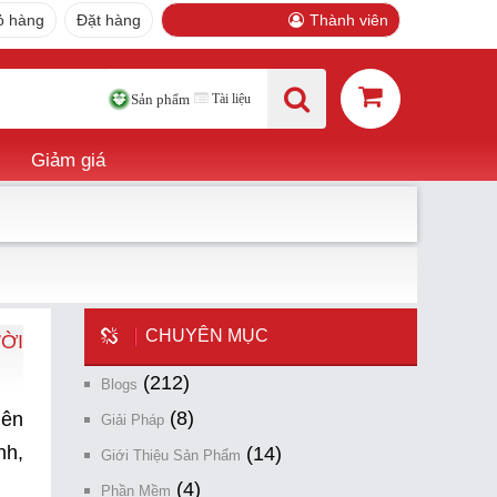
ỏ hàng
Đặt hàng
Thành viên
Tài liệu
Sản phẩm
Giảm giá
CHUYÊN MỤC
ỜI
(212)
Blogs
(8)
iên
Giải Pháp
nh,
(14)
Giới Thiệu Sản Phẩm
(4)
Phần Mềm