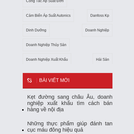
Công Tắc Áp Suất Đơn
Cảm Biến Áp Suất Autonics
Danfoss Kp
Dinh Dưỡng
Doanh Nghiệp
Doanh Nghiệp Thủy Sản
Doanh Nghiệp Xuất Khẩu
Hải Sản
Kho Lạnh
Kim Ngạch Xuất Khẩu
Mẹo
BÀI VIẾT MỚI
Mỹ
Ngành Thủy Sản
Nhiệt Kế Tự Ghi
Kẹt đường sang châu Âu, doanh
nghiệp xuất khẩu tìm cách bán
Nhập Khẩu
Nuôi Trồng Thủy Sản
hàng về nội địa
Nông Sản
Sản Xuất
Sức Khỏe
Những thực phẩm giúp đánh tan
cục máu đông hiệu quả
Tempmate-M1
Theo Dõi Nhiệt Độ