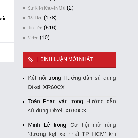
(2)
Sự Kiện Khuyến Mãi
(178)
ối:
Tài Liệu
(818)
Tin Tức
(10)
Video
BÌNH LUẬN MỚI NHẤT
Kết nối
trong
Hướng dẫn sử dụng
Dixell XR60CX
Toàn Phan văn
trong
Hướng dẫn
sử dụng Dixell XR60CX
Minh Lê
trong
Cơ hội mở rộng
‘đường kẹt xe nhất TP HCM’ khi