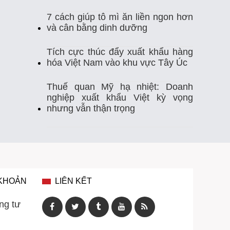
7 cách giúp tô mì ăn liền ngon hơn
Thị Trường Xuất Khẩu
Thủy Sản
và cân bằng dinh dưỡng
Thủy Sản Việt Nam
Thủy Sản Xuất Khẩu
Tích cực thúc đẩy xuất khẩu hàng
hóa Việt Nam vào khu vực Tây Úc
Thực Phẩm
Tim Mạch
Trung Quốc
Thuế quan Mỹ hạ nhiệt: Doanh
nghiệp xuất khẩu Việt kỳ vọng
Tự Ghi Nhiệt Độ
Vasep
Việt Nam
nhưng vẫn thận trọng
Xuất Khẩu
Xuất Khẩu Cá Ngừ
Xuất Khẩu Cá Tra
Xuất Khẩu Gạo
Xuất Khẩu Rau Quả
Xuất Khẩu Sầu Riêng
 KHOẢN
LIÊN KẾT
Xuất Khẩu Thuỷ Sản Việt Nam
ng tư
Xuất Khẩu Thủy Sản
Xuất Khẩu Tôm