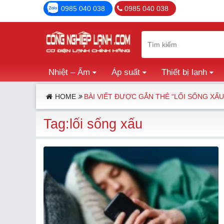
0985 040 038
0985 040 038
Nhiệt – Ẩm
Áp suất
Thiết bị lạnh
HOME
BÀI VIẾT ĐƯỢC GẮN THẺ “LỐI SỐNG XẤU
Tag:lối sống xấu