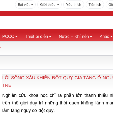
Bài viết
Giới thiệu
Yêu thích
Tiện ích
Gi
PCCC
Thiết bị điện
Nước – Khí nén
Khác
”
LỐI SỐNG XẤU KHIẾN ĐỘT QUỴ GIA TĂNG Ở NGƯ
TRẺ
Nghiên cứu khoa học chỉ ra phần lớn thanh thiếu n
trên thế giới duy trì những thói quen không lành mạ
làm tăng nguy cơ đột quỵ.