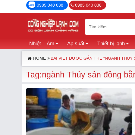
0985 040 038
0985 040 038
Nhiệt – Ẩm
Áp suất
Thiết bị lạnh
HOME
BÀI VIẾT ĐƯỢC GẮN THẺ “NGÀNH THỦY
Tag:ngành Thủy sản đồng bằ