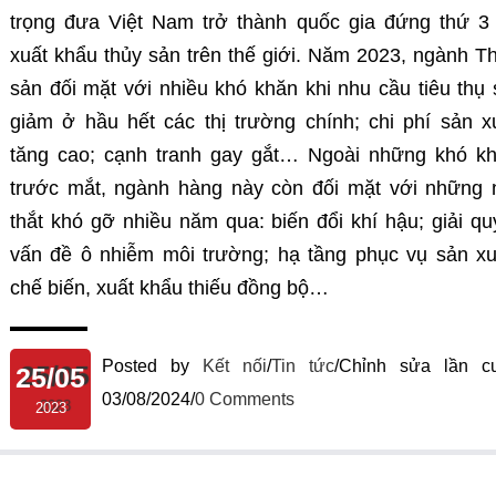
trọng đưa Việt Nam trở thành quốc gia đứng thứ 3
xuất khẩu thủy sản trên thế giới. Năm 2023, ngành T
sản đối mặt với nhiều khó khăn khi nhu cầu tiêu thụ 
giảm ở hầu hết các thị trường chính; chi phí sản x
tăng cao; cạnh tranh gay gắt… Ngoài những khó k
trước mắt, ngành hàng này còn đối mặt với những 
thắt khó gỡ nhiều năm qua: biến đổi khí hậu; giải qu
vấn đề ô nhiễm môi trường; hạ tầng phục vụ sản xu
chế biến, xuất khẩu thiếu đồng bộ…
Posted by
Kết nối
/
Tin tức
/
Chỉnh sửa lần cu
25/05
03/08/2024
/
0 Comments
2023