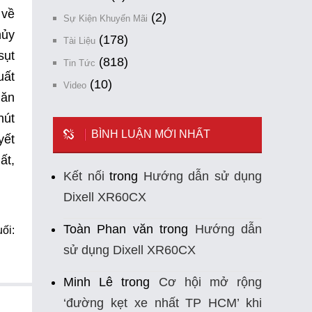
 về
(2)
Sự Kiện Khuyến Mãi
hủy
(178)
Tài Liệu
sụt
(818)
Tin Tức
uất
(10)
Video
hăn
nút
BÌNH LUẬN MỚI NHẤT
yết
ất,
Kết nối
trong
Hướng dẫn sử dụng
Dixell XR60CX
Toàn Phan văn
trong
Hướng dẫn
ối:
sử dụng Dixell XR60CX
Minh Lê
trong
Cơ hội mở rộng
‘đường kẹt xe nhất TP HCM’ khi