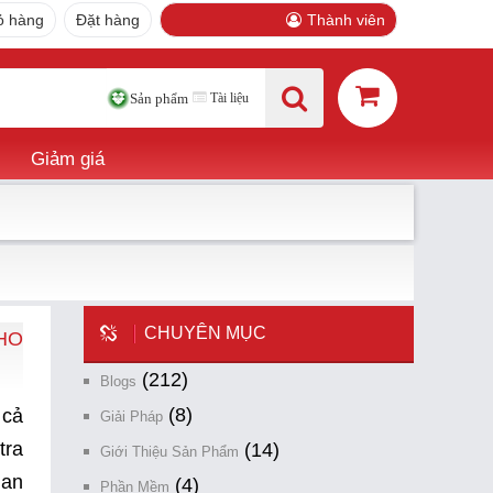
ỏ hàng
Đặt hàng
Thành viên
Tài liệu
Sản phẩm
Giảm giá
CHUYÊN MỤC
HO
(212)
Blogs
(8)
 cả
Giải Pháp
tra
(14)
Giới Thiệu Sản Phẩm
uan
(4)
Phần Mềm