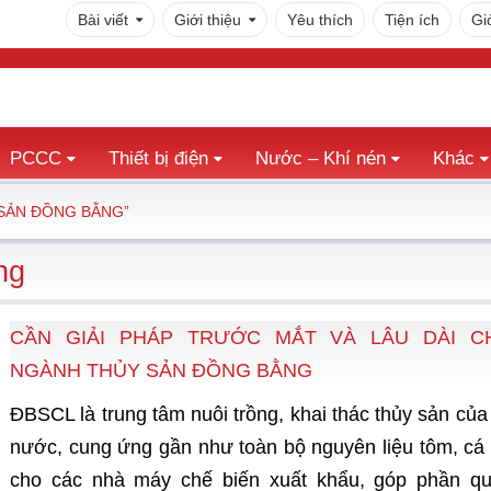
Bài viết
Giới thiệu
Yêu thích
Tiện ích
Gi
PCCC
Thiết bị điện
Nước – Khí nén
Khác
 SẢN ĐỒNG BẰNG”
ng
CẦN GIẢI PHÁP TRƯỚC MẮT VÀ LÂU DÀI C
NGÀNH THỦY SẢN ĐỒNG BẰNG
ÐBSCL là trung tâm nuôi trồng, khai thác thủy sản của
nước, cung ứng gần như toàn bộ nguyên liệu tôm, cá 
cho các nhà máy chế biến xuất khẩu, góp phần q