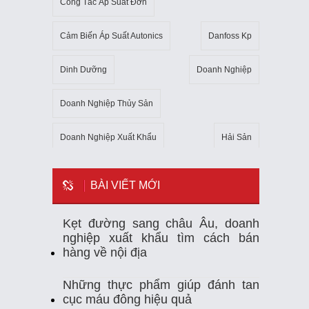
Công Tắc Áp Suất Đơn
Cảm Biến Áp Suất Autonics
Danfoss Kp
Dinh Dưỡng
Doanh Nghiệp
Doanh Nghiệp Thủy Sản
Doanh Nghiệp Xuất Khẩu
Hải Sản
Kho Lạnh
Kim Ngạch Xuất Khẩu
Mẹo
BÀI VIẾT MỚI
Mỹ
Ngành Thủy Sản
Nhiệt Kế Tự Ghi
Kẹt đường sang châu Âu, doanh
nghiệp xuất khẩu tìm cách bán
Nhập Khẩu
Nuôi Trồng Thủy Sản
hàng về nội địa
Nông Sản
Sản Xuất
Sức Khỏe
Những thực phẩm giúp đánh tan
cục máu đông hiệu quả
Tempmate-M1
Theo Dõi Nhiệt Độ