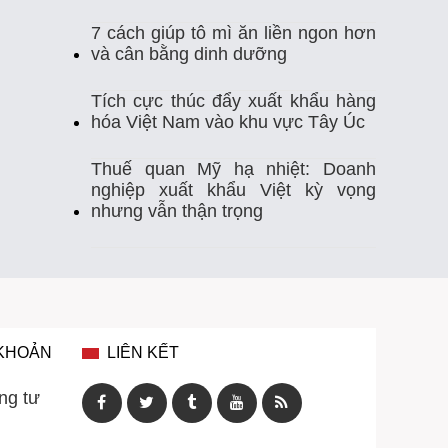
7 cách giúp tô mì ăn liền ngon hơn
Thị Trường Xuất Khẩu
Thủy Sản
và cân bằng dinh dưỡng
Thủy Sản Việt Nam
Thủy Sản Xuất Khẩu
Tích cực thúc đẩy xuất khẩu hàng
hóa Việt Nam vào khu vực Tây Úc
Thực Phẩm
Tim Mạch
Trung Quốc
Thuế quan Mỹ hạ nhiệt: Doanh
nghiệp xuất khẩu Việt kỳ vọng
Tự Ghi Nhiệt Độ
Vasep
Việt Nam
nhưng vẫn thận trọng
Xuất Khẩu
Xuất Khẩu Cá Ngừ
Xuất Khẩu Cá Tra
Xuất Khẩu Gạo
Xuất Khẩu Rau Quả
Xuất Khẩu Sầu Riêng
 KHOẢN
LIÊN KẾT
Xuất Khẩu Thuỷ Sản Việt Nam
ng tư
Xuất Khẩu Thủy Sản
Xuất Khẩu Tôm