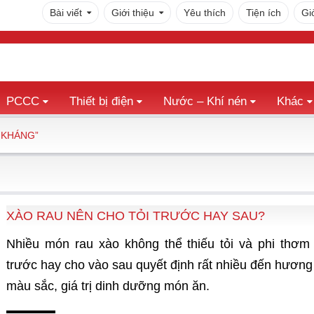
Bài viết
Giới thiệu
Yêu thích
Tiện ích
Gi
PCCC
Thiết bị điện
Nước – Khí nén
Khác
 KHÁNG”
XÀO RAU NÊN CHO TỎI TRƯỚC HAY SAU?
Nhiều món rau xào không thể thiếu tỏi và phi thơm 
trước hay cho vào sau quyết định rất nhiều đến hương 
màu sắc, giá trị dinh dưỡng món ăn.