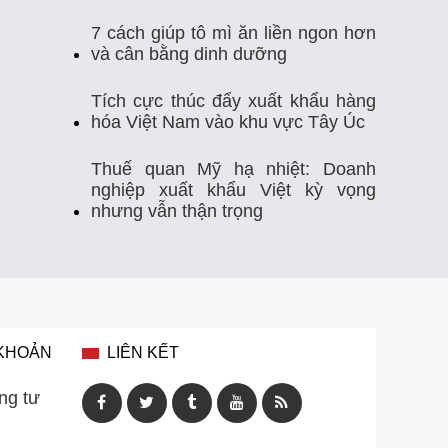
7 cách giúp tô mì ăn liền ngon hơn
Thị Trường Xuất Khẩu
Thủy Sản
và cân bằng dinh dưỡng
Thủy Sản Việt Nam
Thủy Sản Xuất Khẩu
Tích cực thúc đẩy xuất khẩu hàng
hóa Việt Nam vào khu vực Tây Úc
Thực Phẩm
Tim Mạch
Trung Quốc
Thuế quan Mỹ hạ nhiệt: Doanh
nghiệp xuất khẩu Việt kỳ vọng
Tự Ghi Nhiệt Độ
Vasep
Việt Nam
nhưng vẫn thận trọng
Xuất Khẩu
Xuất Khẩu Cá Ngừ
Xuất Khẩu Cá Tra
Xuất Khẩu Gạo
Xuất Khẩu Rau Quả
Xuất Khẩu Sầu Riêng
 KHOẢN
LIÊN KẾT
Xuất Khẩu Thuỷ Sản Việt Nam
ng tư
Xuất Khẩu Thủy Sản
Xuất Khẩu Tôm