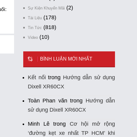
(2)
Sự Kiện Khuyến Mãi
ối:
(178)
Tài Liệu
(818)
Tin Tức
(10)
Video
BÌNH LUẬN MỚI NHẤT
Kết nối
trong
Hướng dẫn sử dụng
Dixell XR60CX
Toàn Phan văn
trong
Hướng dẫn
sử dụng Dixell XR60CX
Minh Lê
trong
Cơ hội mở rộng
‘đường kẹt xe nhất TP HCM’ khi