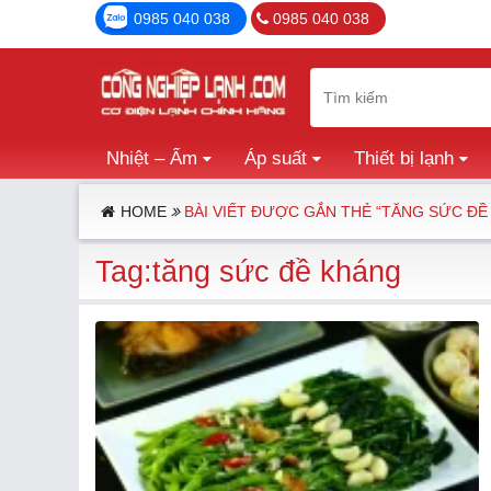
0985 040 038
0985 040 038
Nhiệt – Ẩm
Áp suất
Thiết bị lạnh
HOME
BÀI VIẾT ĐƯỢC GẮN THẺ “TĂNG SỨC ĐỀ
Tag:tăng sức đề kháng