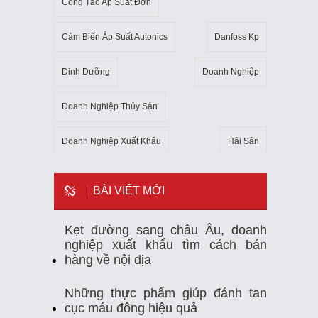
Công Tắc Áp Suất Đơn
Cảm Biến Áp Suất Autonics
Danfoss Kp
Dinh Dưỡng
Doanh Nghiệp
Doanh Nghiệp Thủy Sản
Doanh Nghiệp Xuất Khẩu
Hải Sản
Kho Lạnh
Kim Ngạch Xuất Khẩu
Mẹo
BÀI VIẾT MỚI
Mỹ
Ngành Thủy Sản
Nhiệt Kế Tự Ghi
Kẹt đường sang châu Âu, doanh
nghiệp xuất khẩu tìm cách bán
Nhập Khẩu
Nuôi Trồng Thủy Sản
hàng về nội địa
Nông Sản
Sản Xuất
Sức Khỏe
Những thực phẩm giúp đánh tan
cục máu đông hiệu quả
Tempmate-M1
Theo Dõi Nhiệt Độ