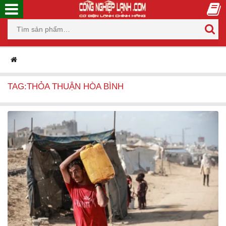
TAG:THỎA THUẬN HÒA BÌNH