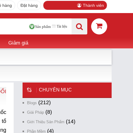
ỏ hàng
Đặt hàng
Thành viên
Tài liệu
Sản phẩm
Giảm giá
CHUYÊN MỤC
ĐỔI
(212)
Blogs
(8)
uốc
Giải Pháp
 tổ
(14)
Giới Thiệu Sản Phẩm
ơng
(4)
Phần Mềm