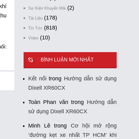
khí
(2)
Sự Kiện Khuyến Mãi
khu
(178)
Tài Liệu
(818)
Tin Tức
(10)
Video
ối:
BÌNH LUẬN MỚI NHẤT
Kết nối
trong
Hướng dẫn sử dụng
Dixell XR60CX
Toàn Phan văn
trong
Hướng dẫn
sử dụng Dixell XR60CX
Minh Lê
trong
Cơ hội mở rộng
‘đường kẹt xe nhất TP HCM’ khi