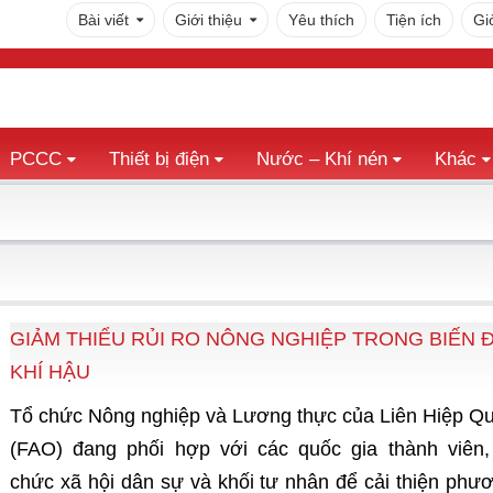
Bài viết
Giới thiệu
Yêu thích
Tiện ích
Gi
PCCC
Thiết bị điện
Nước – Khí nén
Khác
GIẢM THIỂU RỦI RO NÔNG NGHIỆP TRONG BIẾN 
KHÍ HẬU
Tổ chức Nông nghiệp và Lương thực của Liên Hiệp Q
(FAO) đang phối hợp với các quốc gia thành viên,
chức xã hội dân sự và khối tư nhân để cải thiện phư