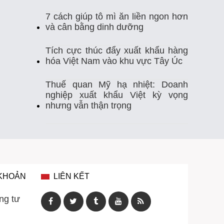
7 cách giúp tô mì ăn liền ngon hơn
Thị Trường Xuất Khẩu
Thủy Sản
và cân bằng dinh dưỡng
Thủy Sản Việt Nam
Thủy Sản Xuất Khẩu
Tích cực thúc đẩy xuất khẩu hàng
hóa Việt Nam vào khu vực Tây Úc
Thực Phẩm
Tim Mạch
Trung Quốc
Thuế quan Mỹ hạ nhiệt: Doanh
nghiệp xuất khẩu Việt kỳ vọng
Tự Ghi Nhiệt Độ
Vasep
Việt Nam
nhưng vẫn thận trọng
Xuất Khẩu
Xuất Khẩu Cá Ngừ
Xuất Khẩu Cá Tra
Xuất Khẩu Gạo
Xuất Khẩu Rau Quả
Xuất Khẩu Sầu Riêng
 KHOẢN
LIÊN KẾT
Xuất Khẩu Thuỷ Sản Việt Nam
ng tư
Xuất Khẩu Thủy Sản
Xuất Khẩu Tôm