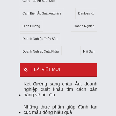
Công Tắc Áp Suất Đơn
Cảm Biến Áp Suất Autonics
Danfoss Kp
Dinh Dưỡng
Doanh Nghiệp
Doanh Nghiệp Thủy Sản
Doanh Nghiệp Xuất Khẩu
Hải Sản
Kho Lạnh
Kim Ngạch Xuất Khẩu
Mẹo
BÀI VIẾT MỚI
Mỹ
Ngành Thủy Sản
Nhiệt Kế Tự Ghi
Kẹt đường sang châu Âu, doanh
nghiệp xuất khẩu tìm cách bán
Nhập Khẩu
Nuôi Trồng Thủy Sản
hàng về nội địa
Nông Sản
Sản Xuất
Sức Khỏe
Những thực phẩm giúp đánh tan
cục máu đông hiệu quả
Tempmate-M1
Theo Dõi Nhiệt Độ