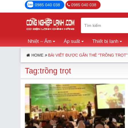
0985 040 038
0985 040 038
Nhiệt – Ẩm
Áp suất
Thiết bị lạnh
HOME
BÀI VIẾT ĐƯỢC GẮN THẺ “TRỒNG TRỌT”
Tag:trồng trọt