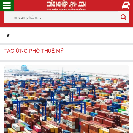
TAG:ỨNG PHÓ THUẾ MỸ