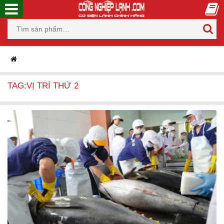
TAG:VỊ TRÍ THỨ 2