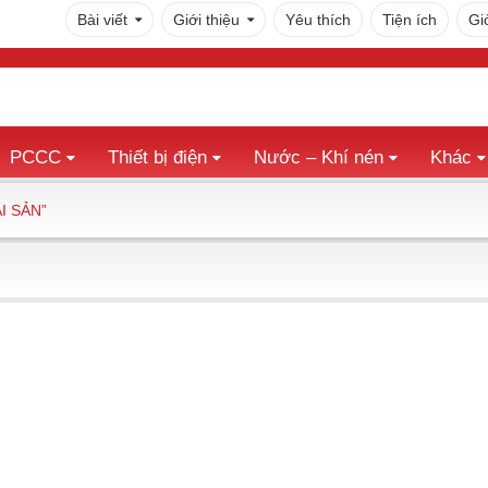
Bài viết
Giới thiệu
Yêu thích
Tiện ích
Gi
PCCC
Thiết bị điện
Nước – Khí nén
Khác
I SẢN”