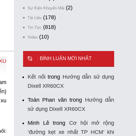
(2)
Sự Kiện Khuyến Mãi
(178)
Tài Liệu
(818)
Tin Tức
(10)
Video
BÌNH LUẬN MỚI NHẤT
XU
Kết nối
trong
Hướng dẫn sử dụng
Nam
Dixell XR60CX
ển)
Toàn Phan văn
trong
Hướng dẫn
 xu
sử dụng Dixell XR60CX
Minh Lê
trong
Cơ hội mở rộng
ối:
‘đường kẹt xe nhất TP HCM’ khi