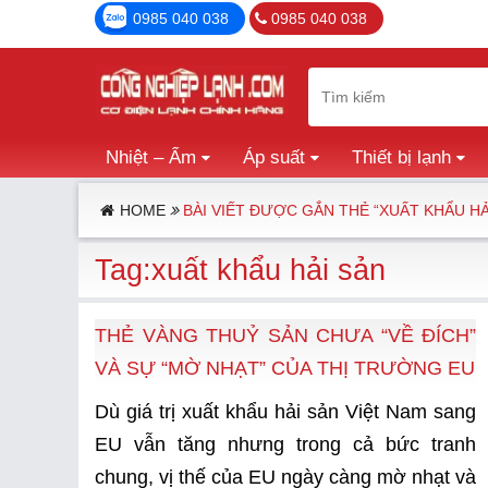
0985 040 038
0985 040 038
Nhiệt – Ẩm
Áp suất
Thiết bị lạnh
HOME
BÀI VIẾT ĐƯỢC GẮN THẺ “XUẤT KHẨU HẢ
Tag:xuất khẩu hải sản
THẺ VÀNG THUỶ SẢN CHƯA “VỀ ĐÍCH”
VÀ SỰ “MỜ NHẠT” CỦA THỊ TRƯỜNG EU
Dù giá trị xuất khẩu hải sản Việt Nam sang
EU vẫn tăng nhưng trong cả bức tranh
chung, vị thế của EU ngày càng mờ nhạt và