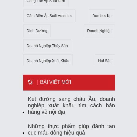
Công Tắc Áp Suất Đơn
Cảm Biến Áp Suất Autonics
Danfoss Kp
Dinh Dưỡng
Doanh Nghiệp
Doanh Nghiệp Thủy Sản
Doanh Nghiệp Xuất Khẩu
Hải Sản
Kho Lạnh
Kim Ngạch Xuất Khẩu
Mẹo
BÀI VIẾT MỚI
Mỹ
Ngành Thủy Sản
Nhiệt Kế Tự Ghi
Kẹt đường sang châu Âu, doanh
nghiệp xuất khẩu tìm cách bán
Nhập Khẩu
Nuôi Trồng Thủy Sản
hàng về nội địa
Nông Sản
Sản Xuất
Sức Khỏe
Những thực phẩm giúp đánh tan
cục máu đông hiệu quả
Tempmate-M1
Theo Dõi Nhiệt Độ