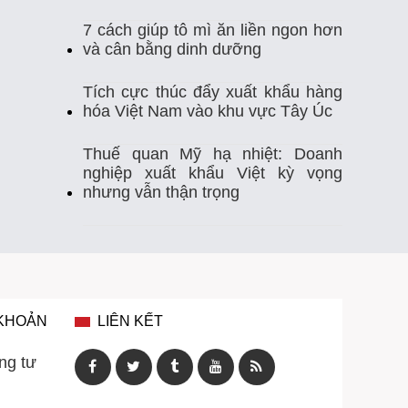
7 cách giúp tô mì ăn liền ngon hơn
Thị Trường Xuất Khẩu
Thủy Sản
và cân bằng dinh dưỡng
Thủy Sản Việt Nam
Thủy Sản Xuất Khẩu
Tích cực thúc đẩy xuất khẩu hàng
hóa Việt Nam vào khu vực Tây Úc
Thực Phẩm
Tim Mạch
Trung Quốc
Thuế quan Mỹ hạ nhiệt: Doanh
nghiệp xuất khẩu Việt kỳ vọng
Tự Ghi Nhiệt Độ
Vasep
Việt Nam
nhưng vẫn thận trọng
Xuất Khẩu
Xuất Khẩu Cá Ngừ
Xuất Khẩu Cá Tra
Xuất Khẩu Gạo
Xuất Khẩu Rau Quả
Xuất Khẩu Sầu Riêng
 KHOẢN
LIÊN KẾT
Xuất Khẩu Thuỷ Sản Việt Nam
ng tư
Xuất Khẩu Thủy Sản
Xuất Khẩu Tôm