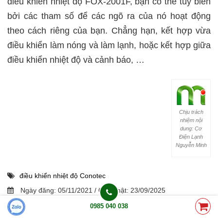
điều khiển nhiệt độ FOX-2001F, bạn có thể tùy biến
bởi các tham số để các ngõ ra của nó hoạt động
theo cách riêng của bạn. Chẳng hạn, kết hợp vừa
điều khiển làm nóng và làm lạnh, hoặc kết hợp giữa
điều khiển nhiệt độ và cảnh báo, …
Chịu trách
nhiệm nội
dung: Cơ
Điện Lạnh
Nguyễn Minh
điều khiển nhiệt độ Conotec
Ngày đăng:
05/11/2021
/
Cập nhật:
23/09/2025
By:
Kết nối
0985 040 038