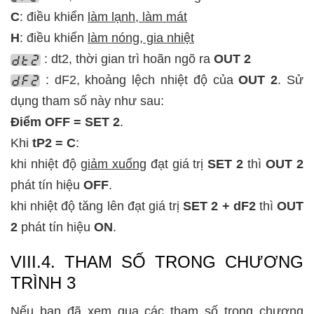
C
: điều khiển
làm lạnh, làm mát
H
: điều khiển
làm nóng, gia nhiệt
: dt2, thời gian trì hoãn ngõ ra
OUT 2
: dF2, khoảng lệch nhiệt độ của
OUT 2
. Sử
dụng tham số này như sau:
Điểm OFF = SET 2
.
Khi
tP2 = C
:
khi nhiệt độ
giảm xuống
đạt giá trị
SET 2
thì
OUT 2
phát tín hiệu
OFF
.
khi nhiệt độ tăng lên đạt giá trị
SET 2 + dF2
thì
OUT
2
phát tín hiệu
ON
.
VIII.4. THAM SỐ TRONG CHƯƠNG
TRÌNH 3
Nếu bạn đã xem qua các tham số trong chương