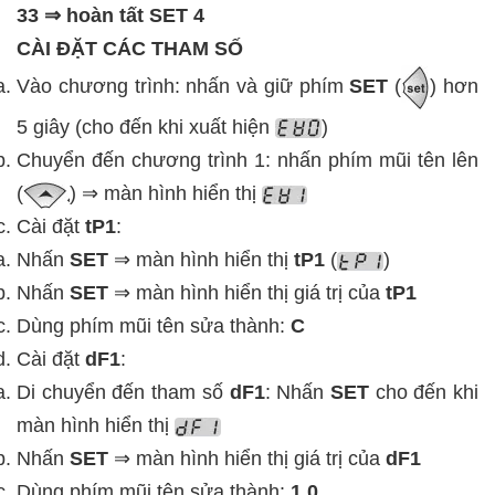
33 ⇒ hoàn tất SET 4
CÀI ĐẶT CÁC THAM SỐ
Vào chương trình: nhấn và giữ phím
SET
(
) hơn
5 giây (cho đến khi xuất hiện
)
Chuyển đến chương trình 1: nhấn phím mũi tên lên
(
) ⇒ màn hình hiển thị
Cài đặt
tP1
:
Nhấn
SET
⇒ màn hình hiển thị
tP1
(
)
Nhấn
SET
⇒ màn hình hiển thị giá trị của
tP1
Dùng phím mũi tên sửa thành:
C
Cài đặt
dF1
:
Di chuyển đến tham số
dF1
: Nhấn
SET
cho đến khi
màn hình hiển thị
Nhấn
SET
⇒ màn hình hiển thị giá trị của
dF1
Dùng phím mũi tên sửa thành:
1.0