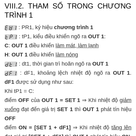
VIII.2. THAM SỐ TRONG CHƯƠNG
TRÌNH 1
: PR1, ký hiệu
chương trình 1
: tP1, kiểu điều khiển ngõ ra
OUT 1
:
C
:
OUT 1
điều khiển
làm mát, làm lạnh
H
:
OUT 1
điều khiển
làm nóng
: dt1, thời gian trì hoãn ngõ ra
OUT 1
: dF1, khoảng lệch nhiệt độ ngõ ra
OUT 1
.
dF1
được sử dụng như sau:
Khi tP1 = C:
điểm
OFF
của
OUT 1 = SET 1
⇒ Khi nhiệt độ
giảm
xuống
đạt đến giá trị
SET 1
thì
OUT 1
phát tín hiệu
OFF
điểm
ON = [SET 1 + dF1]
⇒ Khi nhiệt độ
tăng lên