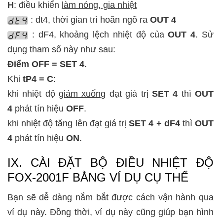
H
: điều khiển
làm nóng, gia nhiệt
: dt4, thời gian trì hoãn ngõ ra
OUT 4
: dF4, khoảng lệch nhiệt độ của
OUT 4
. Sử
dụng tham số này như sau:
Điểm OFF = SET 4
.
Khi
tP4 = C
:
khi nhiệt độ
giảm xuống
đạt giá trị
SET 4
thì
OUT
4
phát tín hiệu
OFF
.
khi nhiệt độ tăng lên đạt giá trị
SET 4 + dF4
thì
OUT
4
phát tín hiệu
ON
.
IX. CÀI ĐẶT BỘ ĐIỀU NHIỆT ĐỘ
FOX-2001F BẰNG VÍ DỤ CỤ THỂ
Bạn sẽ dễ dàng nắm bắt được cách vận hành qua
ví dụ này. Đồng thời, ví dụ này cũng giúp bạn hình