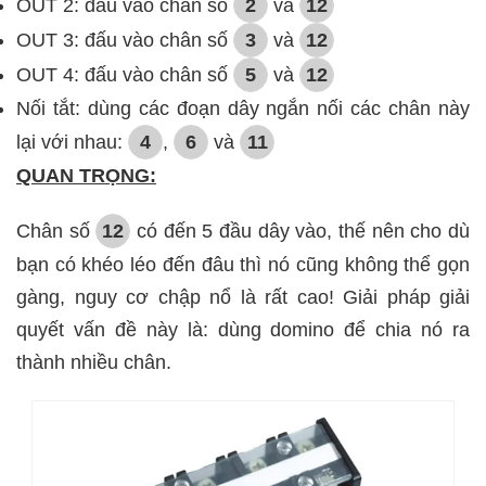
OUT 2: đấu vào chân số
2
và
12
OUT 3: đấu vào chân số
3
và
12
OUT 4: đấu vào chân số
5
và
12
Nối tắt: dùng các đoạn dây ngắn nối các chân này
lại với nhau:
4
,
6
và
11
QUAN TRỌNG:
Chân số
12
có đến 5 đầu dây vào, thế nên cho dù
bạn có khéo léo đến đâu thì nó cũng không thể gọn
gàng, nguy cơ chập nổ là rất cao! Giải pháp giải
quyết vấn đề này là: dùng domino để chia nó ra
thành nhiều chân.