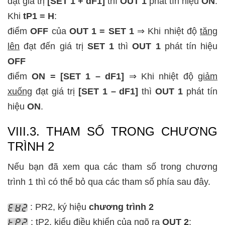
đạt giá trị
[SET 1 + dF1]
thì
OUT 1
phát tín hiệu
ON
.
Khi
tP1 = H
:
điểm
OFF
của
OUT 1 = SET 1
⇒ Khi nhiệt độ
tăng
lên
đạt đến giá trị
SET 1
thì
OUT 1
phát tín hiệu
OFF
điểm
ON = [SET 1 – dF1]
⇒ Khi nhiệt độ
giảm
xuống
đạt giá trị
[SET 1 – dF1]
thì
OUT 1
phát tín
hiệu
ON
.
VIII.3. THAM SỐ TRONG CHƯƠNG
TRÌNH 2
Nếu bạn đã xem qua các tham số trong chương
trình 1 thì có thể bỏ qua các tham số phía sau đây.
: PR2, ký hiệu
chương trình 2
: tP2, kiểu điều khiển của ngõ ra
OUT 2
: