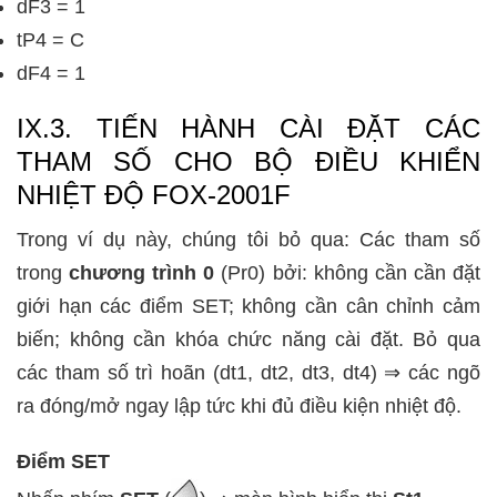
dF3 = 1
tP4 = C
dF4 = 1
IX.3. TIẾN HÀNH CÀI ĐẶT CÁC
THAM SỐ CHO BỘ ĐIỀU KHIỂN
NHIỆT ĐỘ FOX-2001F
Trong ví dụ này, chúng tôi bỏ qua: Các tham số
trong
chương trình 0
(Pr0) bởi: không cần cần đặt
giới hạn các điểm SET; không cần cân chỉnh cảm
biến; không cần khóa chức năng cài đặt. Bỏ qua
các tham số trì hoãn (dt1, dt2, dt3, dt4) ⇒ các ngõ
ra đóng/mở ngay lập tức khi đủ điều kiện nhiệt độ.
Điểm SET