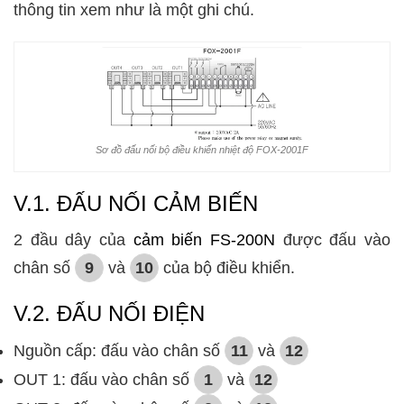
thông tin xem như là một ghi chú.
Sơ đồ đấu nối bộ điều khiển nhiệt độ FOX-2001F
V.1. ĐẤU NỐI CẢM BIẾN
2 đầu dây của
cảm biến FS-200N
được đấu vào
chân số
9
và
10
của bộ điều khiển.
V.2. ĐẤU NỐI ĐIỆN
Nguồn cấp: đấu vào chân số
11
và
12
OUT 1: đấu vào chân số
1
và
12