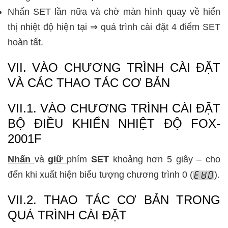
Nhấn SET lần nữa và chờ màn hình quay về hiển
thị nhiệt độ hiện tại ⇒ quá trình cài đặt 4 điểm SET
hoàn tất.
VII. VÀO CHƯƠNG TRÌNH CÀI ĐẶT
VÀ CÁC THAO TÁC CƠ BẢN
VII.1. VÀO CHƯƠNG TRÌNH CÀI ĐẶT
BỘ ĐIỀU KHIỂN NHIỆT ĐỘ FOX-
2001F
Nhấn
và
giữ
phím
SET
khoảng hơn 5 giây – cho
đến khi xuất hiện biểu tượng chương trình 0 (
).
VII.2. THAO TÁC CƠ BẢN TRONG
QUÁ TRÌNH CÀI ĐẶT