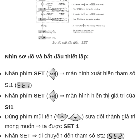
Sơ đồ cài đặt điểm SET
Nhìn sơ đồ và bắt đầu thiết lập:
Nhấn phím
SET
(
) ⇒ màn hình xuất hiện tham số
St1 (
)
Nhấn phím
SET
(
) ⇒ màn hình hiển thị giá trị của
St1
Dùng phím mũi tên (
) sửa đổi thành giá trị
mong muốn ⇒ ta được
SET 1
Nhấn SET ⇒ di chuyển đến tham số St2 (
)