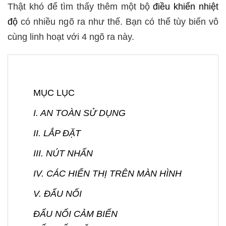
Thật khó để tìm thấy thêm một bộ
điều khiển nhiệt
độ
có nhiều ngõ ra như thế. Bạn có thể tùy biến vô
cùng linh hoạt với 4 ngõ ra này.
MỤC LỤC
I. AN TOÀN SỬ DỤNG
II. LẮP ĐẶT
III. NÚT NHẤN
IV. CÁC HIỂN THỊ TRÊN MÀN HÌNH
V. ĐẤU NỐI
ĐẤU NỐI CẢM BIẾN