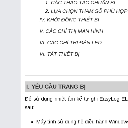
CÁC THAO TÁC CHUẨN BỊ
LỰA CHỌN THAM SỐ PHÙ HỢP
IV. KHỞI ĐỘNG THIẾT BỊ
V. CÁC CHỈ THỊ MÀN HÌNH
VI. CÁC CHỈ THỊ ĐÈN LED
VI. TẮT THIẾT BỊ
I. YÊU CẦU TRANG BỊ
Để sử dụng nhiệt ẩm kế tự ghi EasyLog E
sau:
Máy tính sử dụng hệ điều hành Window