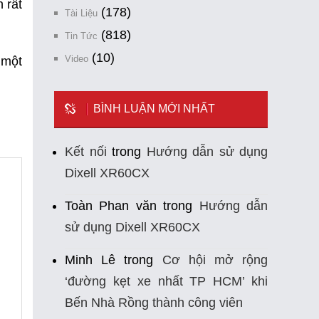
 rất
(178)
Tài Liệu
(818)
Tin Tức
(10)
Video
 một
BÌNH LUẬN MỚI NHẤT
Kết nối
trong
Hướng dẫn sử dụng
Dixell XR60CX
Toàn Phan văn
trong
Hướng dẫn
sử dụng Dixell XR60CX
Minh Lê
trong
Cơ hội mở rộng
‘đường kẹt xe nhất TP HCM’ khi
Bến Nhà Rồng thành công viên