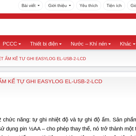
Bài viết
Giới thiệu
Yêu thích
Tiện ích
Gi
PCCC
Thiết bị điện
Nước – Khí nén
Khác
 ẨM KẾ TỰ GHI EASYLOG EL-USB-2-LCD
M KẾ TỰ GHI EASYLOG EL-USB-2-LCD
 chức năng: tự ghi nhiệt độ và tự ghi độ ẩm. Sản phẩ
ử dụng pin ½AA – cho phép thay thế, nó trở thành một t