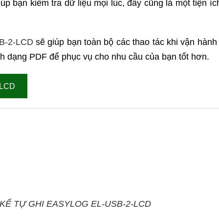
p bạn kiểm tra dữ liệu mọi lúc, đây cũng là một tiện ích
B-2-LCD
sẽ giúp bạn toàn bộ các thao tác khi vận hành
ịnh dạng PDF để phục vụ cho nhu cầu của bạn tốt hơn.
-LCD
M KẾ TỰ GHI EASYLOG EL-USB-2-LCD