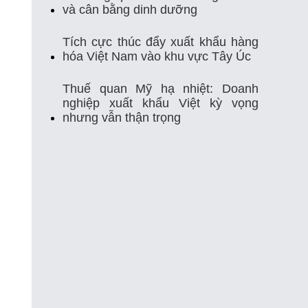
Thị Trường Xuất Khẩu
Thủy Sản
và cân bằng dinh dưỡng
Thủy Sản Việt Nam
Thủy Sản Xuất Khẩu
Tích cực thúc đẩy xuất khẩu hàng
hóa Việt Nam vào khu vực Tây Úc
Thực Phẩm
Tim Mạch
Trung Quốc
Thuế quan Mỹ hạ nhiệt: Doanh
nghiệp xuất khẩu Việt kỳ vọng
Tự Ghi Nhiệt Độ
Vasep
Việt Nam
nhưng vẫn thận trọng
Xuất Khẩu
Xuất Khẩu Cá Ngừ
Xuất Khẩu Cá Tra
Xuất Khẩu Gạo
Xuất Khẩu Rau Quả
Xuất Khẩu Sầu Riêng
Xuất Khẩu Thuỷ Sản Việt Nam
Xuất Khẩu Thủy Sản
Xuất Khẩu Tôm
Xuất Nhập Khẩu
Điều Khiển Nhiệt Độ