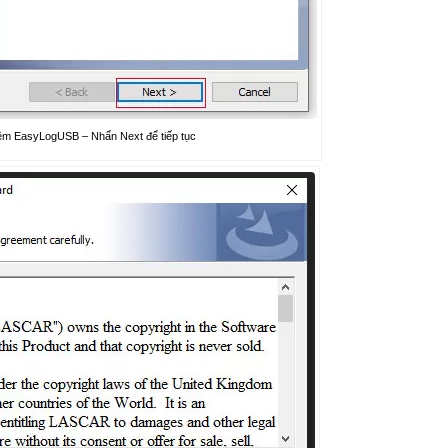
ềm EasyLogUSB – Nhấn Next để tiếp tục