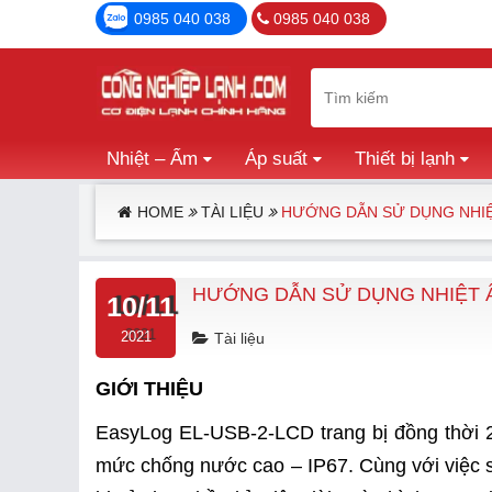
0985 040 038
0985 040 038
Nhiệt – Ẩm
Áp suất
Thiết bị lạnh
HOME
TÀI LIỆU
HƯỚNG DẪN SỬ DỤNG NHIỆT
HƯỚNG DẪN SỬ DỤNG NHIỆT Ẩ
10/11
2021
Tài liệu
GIỚI THIỆU
EasyLog EL-USB-2-LCD trang bị đồng thời 2
mức chống nước cao – IP67. Cùng với việc s