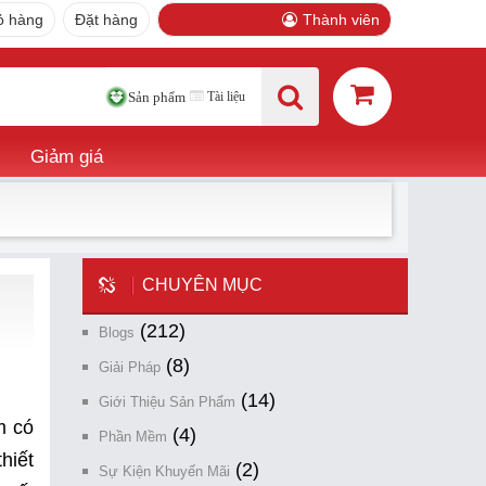
ỏ hàng
Đặt hàng
Thành viên
Tài liệu
Sản phẩm
Giảm giá
CHUYÊN MỤC
(212)
Blogs
(8)
Giải Pháp
(14)
Giới Thiệu Sản Phẩm
m có
(4)
Phần Mềm
hiết
(2)
Sự Kiện Khuyến Mãi