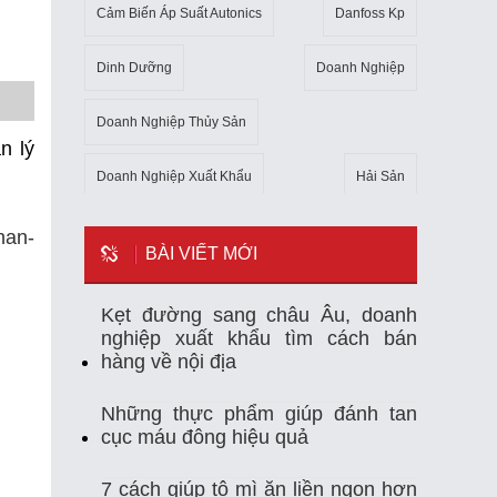
Cảm Biến Áp Suất Autonics
Danfoss Kp
Dinh Dưỡng
Doanh Nghiệp
Doanh Nghiệp Thủy Sản
n lý
Doanh Nghiệp Xuất Khẩu
Hải Sản
Kho Lạnh
Kim Ngạch Xuất Khẩu
Mẹo
han-
BÀI VIẾT MỚI
Mỹ
Ngành Thủy Sản
Nhiệt Kế Tự Ghi
Kẹt đường sang châu Âu, doanh
nghiệp xuất khẩu tìm cách bán
Nhập Khẩu
Nuôi Trồng Thủy Sản
hàng về nội địa
Nông Sản
Sản Xuất
Sức Khỏe
Những thực phẩm giúp đánh tan
cục máu đông hiệu quả
Tempmate-M1
Theo Dõi Nhiệt Độ
7 cách giúp tô mì ăn liền ngon hơn