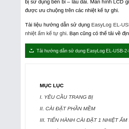
bị sử dụng bền bỉ – lâu dài. Màn hình LCD giú
được ưu chuộng trên các nhiệt kế tự ghi.
Tài liệu hướng dẫn sử dụng
EasyLog EL-US
nhiệt ẩm kế tự ghi
. Bạn cũng có thể tải về đ
Tải hướng dẫn sử dụng EasyLog EL-USB-2
MỤC LỤC
I. YÊU CẦU TRANG BỊ
II. CÀI ĐẶT PHẦN MỀM
III. TIẾN HÀNH CÀI ĐẶT 1 NHIỆT Ẩ