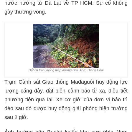
nước hướng từ Đà Lạt về TP HCM. Sự cố không
gây thương vong.
Đất đá tràn xuống mép đường đèo. Ảnh: Thanh Hoài
Trạm Cảnh sát Giao thông Mađaguôi huy động lực
lượng căng dây, đặt biển cảnh báo từ xa, điều tiết
phương tiện qua lại. Xe cơ giới của đơn vị bảo trì
đèo sau đó được huy động giải phóng hiện trường
sau 2 giờ.
Ảnh hưởng bão Bualoi khiến khu vực phía Nam