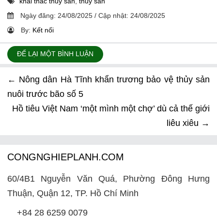
khai thác thủy sản
,
thủy sản
Ngày đăng:
24/08/2025
/
Cập nhật:
24/08/2025
By:
Kết nối
ĐỂ LẠI MỘT BÌNH LUẬN
←
Nông dân Hà Tĩnh khẩn trương bảo vệ thủy sản
nuôi trước bão số 5
Hồ tiêu Việt Nam ‘một mình một chợ’ dù cả thế giới
liêu xiêu
→
CONGNGHIEPLANH.COM
60/4B1 Nguyễn Văn Quá, Phường Đông Hưng
Thuận, Quận 12, TP. Hồ Chí Minh
+84 28 6259 0079