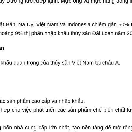
Tây Dương tươi/ướp lạnh; Mực ống và mực nang đông l
ật Bản, Na Uy, Việt Nam và Indonesia chiếm gần 50% 
 khoảng 9% thị phần nhập khẩu thủy sản Đài Loan năm 2
an
 khẩu quan trọng của thủy sản Việt Nam tại châu Á.
 các sản phẩm cao cấp và nhập khẩu.
ù hợp cho việc phát triển các sản phẩm chế biến chất l
ng bốn nhà cung cấp lớn nhất, tạo nền tảng để mở rộng