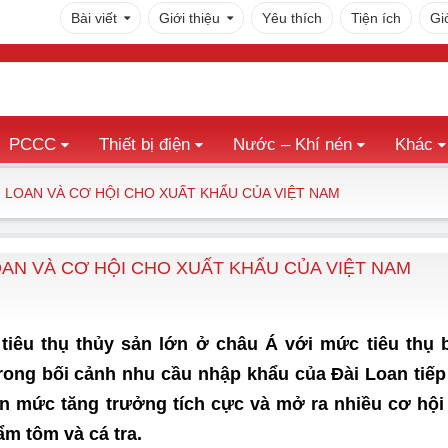
Bài viết
Giới thiệu
Yêu thích
Tiện ích
Gi
PCCC
Thiết bị điện
Nước – Khí nén
Khác
 LOAN VÀ CƠ HỘI CHO XUẤT KHẨU CỦA VIỆT NAM
OAN VÀ CƠ HỘI CHO XUẤT KHẨU CỦA VIỆT NAM
tiêu thụ thủy sản lớn ở châu Á với mức tiêu thụ 
rong bối cảnh nhu cầu nhập khẩu của Đài Loan tiếp
ận mức tăng trưởng tích cực và mở ra nhiều cơ hộ
ẩm tôm và cá tra.