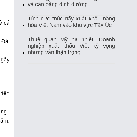
Thị Trường Xuất Khẩu
Thủy Sản
và cân bằng dinh dưỡng
Thủy Sản Việt Nam
Thủy Sản Xuất Khẩu
Tích cực thúc đẩy xuất khẩu hàng
ề cá
hóa Việt Nam vào khu vực Tây Úc
Thực Phẩm
Tim Mạch
Trung Quốc
Thuế quan Mỹ hạ nhiệt: Doanh
 Đài
nghiệp xuất khẩu Việt kỳ vọng
Tự Ghi Nhiệt Độ
Vasep
Việt Nam
nhưng vẫn thận trọng
 gây
Xuất Khẩu
Xuất Khẩu Cá Ngừ
Xuất Khẩu Cá Tra
Xuất Khẩu Gạo
Xuất Khẩu Rau Quả
Xuất Khẩu Sầu Riêng
triển
Xuất Khẩu Thuỷ Sản Việt Nam
àng.
hẩm;
Xuất Khẩu Thủy Sản
Xuất Khẩu Tôm
Xuất Nhập Khẩu
Điều Khiển Nhiệt Độ