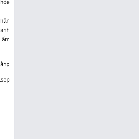
khỏe
phần
oanh
h ẩm
Hằng
asep