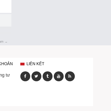
Nam
→
 KHOẢN
LIÊN KẾT
ng tư