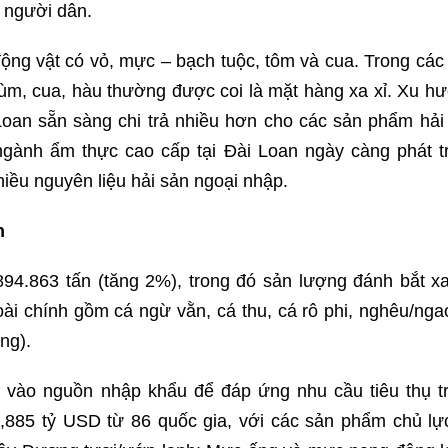
 người dân.
ng vật có vỏ, mực – bạch tuộc, tôm và cua. Trong các
ùm, cua, hàu thường được coi là mặt hàng xa xỉ. Xu h
Loan sẵn sàng chi trả nhiều hơn cho các sản phẩm hải
ngành ẩm thực cao cấp tại Đài Loan ngày càng phát tr
iều nguyên liệu hải sản ngoại nhập.
n
894.863 tấn (tăng 2%), trong đó sản lượng đánh bắt x
i chính gồm cá ngừ vằn, cá thu, cá rô phi, nghêu/nga
ng).
 vào nguồn nhập khẩu để đáp ứng nhu cầu tiêu thụ t
885 tỷ USD từ 86 quốc gia, với các sản phẩm chủ lực