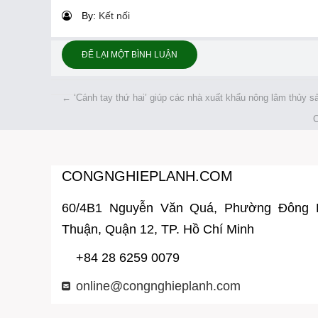
By:
Kết nối
ĐỂ LẠI MỘT BÌNH LUẬN
←
‘Cánh tay thứ hai’ giúp các nhà xuất khẩu nông lâm thủy s
C
CONGNGHIEPLANH.COM
60/4B1 Nguyễn Văn Quá, Phường Đông
Thuận, Quận 12, TP. Hồ Chí Minh
+84 28 6259 0079
online@congnghieplanh.com