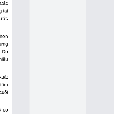
 Các
 tại
rước
 hơn
hưng
. Do
hiều
xuất
 tôm
cuối
ỡ 60