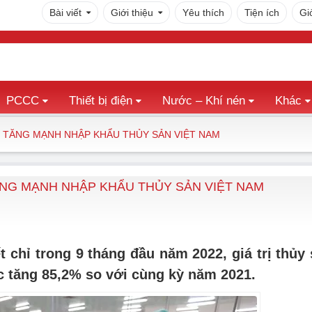
Bài viết
Giới thiệu
Yêu thích
Tiện ích
Gi
PCCC
Thiết bị điện
Nước – Khí nén
Khác
TĂNG MẠNH NHẬP KHẨU THỦY SẢN VIỆT NAM
NG MẠNH NHẬP KHẨU THỦY SẢN VIỆT NAM
chỉ trong 9 tháng đầu năm 2022, giá trị thủy
c tăng 85,2% so với cùng kỳ năm 2021.