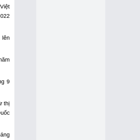
Việt
2022
 lên
 năm
ng 9
 thị
Quốc
háng