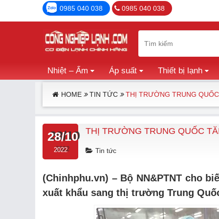
0985 040 038
0985 040 038
Nhiệt – Ẩm
Áp suất
Thiết bị lạnh
HOME
TIN TỨC
THỊ TRƯỜNG TRUNG QUỐC 
THỊ TRƯỜNG TRUNG QUỐC TĂ
28/10
2022
Tin tức
(Chinhphu.vn) – Bộ NN&PTNT cho biết 
xuất khẩu sang thị trường Trung Quố