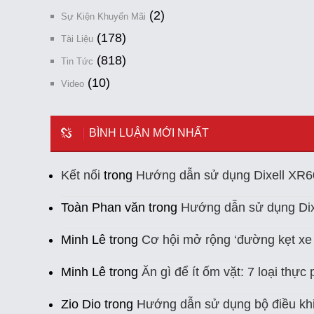
(2)
Sự Kiện Khuyến Mãi
(178)
Tài Liệu
(818)
Tin Tức
(10)
Video
BÌNH LUẬN MỚI NHẤT
Kết nối
trong
Hướng dẫn sử dụng Dixell XR
Toàn Phan văn
trong
Hướng dẫn sử dụng Di
Minh Lê
trong
Cơ hội mở rộng ‘đường kẹt xe
Minh Lê
trong
Ăn gì để ít ốm vặt: 7 loại th
Zio Dio
trong
Hướng dẫn sử dụng bộ điều kh