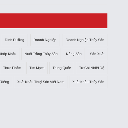
Dinh Dưỡng
Doanh Nghiệp
Doanh Nghiệp Thủy Sản
Nhập Khẩu
Nuôi Trồng Thủy Sản
Nông Sản
Sản Xuất
Thực Phẩm
Tim Mạch
Trung Quốc
Tự Ghi Nhiệt Độ
 Riêng
Xuất Khẩu Thuỷ Sản Việt Nam
Xuất Khẩu Thủy Sản