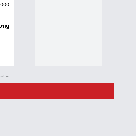
.000
ơng
bãi
→