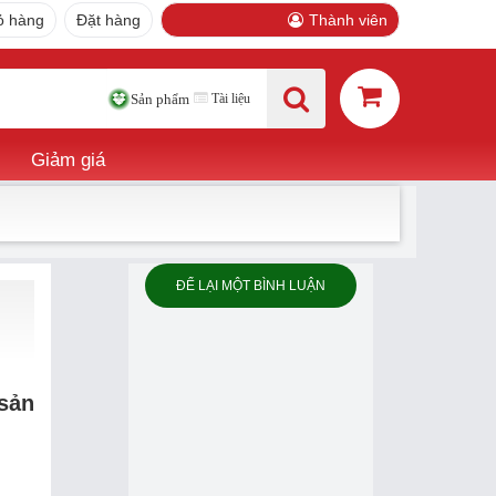
ỏ hàng
Đặt hàng
Thành viên
Tài liệu
Sản phẩm
Giảm giá
ĐỂ LẠI MỘT BÌNH LUẬN
 sản