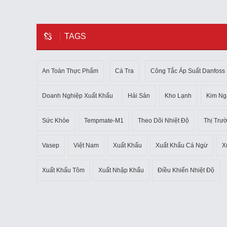
TAGS
An Toàn Thực Phẩm
Cá Tra
Công Tắc Áp Suất Danfoss
Doanh Nghiệp Xuất Khẩu
Hải Sản
Kho Lạnh
Kim Ng
Sức Khỏe
Tempmate-M1
Theo Dõi Nhiệt Độ
Thị Trư
Vasep
Việt Nam
Xuất Khẩu
Xuất Khẩu Cá Ngừ
X
Xuất Khẩu Tôm
Xuất Nhập Khẩu
Điều Khiển Nhiệt Độ