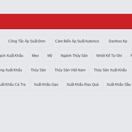
Công Tắc Áp Suất Đơn
Cảm Biến Áp Suất Autonics
Danfoss Kp
ạch Xuất Khẩu
Mẹo
Mỹ
Ngành Thủy Sản
Nhiệt Kế Tự Ghi
ờng Xuất Khẩu
Thủy Sản
Thủy Sản Việt Nam
Thủy Sản Xuất Khẩu
uất Khẩu Cá Tra
Xuất Khẩu Gạo
Xuất Khẩu Rau Quả
Xuất Khẩu Sầu