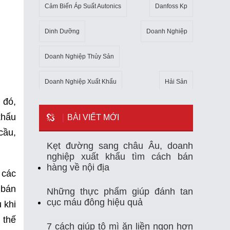
Cảm Biến Áp Suất Autonics
Danfoss Kp
Dinh Dưỡng
Doanh Nghiệp
Doanh Nghiệp Thủy Sản
Doanh Nghiệp Xuất Khẩu
Hải Sản
 đó,
Kho Lạnh
Kim Ngạch Xuất Khẩu
Mẹo
khẩu
BÀI VIẾT MỚI
cầu,
Mỹ
Ngành Thủy Sản
Nhiệt Kế Tự Ghi
Kẹt đường sang châu Âu, doanh
nghiệp xuất khẩu tìm cách bán
Nhập Khẩu
Nuôi Trồng Thủy Sản
hàng về nội địa
 các
Nông Sản
Sản Xuất
Sức Khỏe
 bán
Những thực phẩm giúp đánh tan
cục máu đông hiệu quả
 khi
Tempmate-M1
Theo Dõi Nhiệt Độ
 thế
7 cách giúp tô mì ăn liền ngon hơn