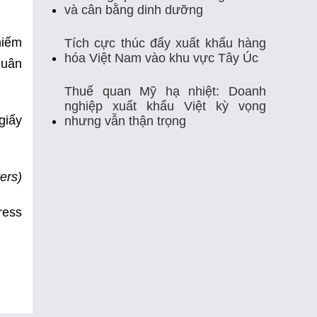
Thị Trường Xuất Khẩu
Thủy Sản
và cân bằng dinh dưỡng
Thủy Sản Việt Nam
Thủy Sản Xuất Khẩu
hiếm
Tích cực thúc đẩy xuất khẩu hàng
hóa Việt Nam vào khu vực Tây Úc
quân
Thực Phẩm
Tim Mạch
Trung Quốc
Thuế quan Mỹ hạ nhiệt: Doanh
nghiệp xuất khẩu Việt kỳ vọng
Tự Ghi Nhiệt Độ
Vasep
Việt Nam
giấy
nhưng vẫn thận trọng
Xuất Khẩu
Xuất Khẩu Cá Ngừ
ers)
Xuất Khẩu Cá Tra
Xuất Khẩu Gạo
ress
Xuất Khẩu Rau Quả
Xuất Khẩu Sầu Riêng
Xuất Khẩu Thuỷ Sản Việt Nam
Xuất Khẩu Thủy Sản
Xuất Khẩu Tôm
Xuất Nhập Khẩu
Điều Khiển Nhiệt Độ