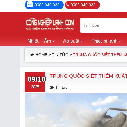
0985 040 038
0985 040 038
Nhiệt – Ẩm
Áp suất
Thiết bị lạnh
HOME
TIN TỨC
TRUNG QUỐC SIẾT THÊM X
TRUNG QUỐC SIẾT THÊM XUẤT
09/10
2025
Tin tức