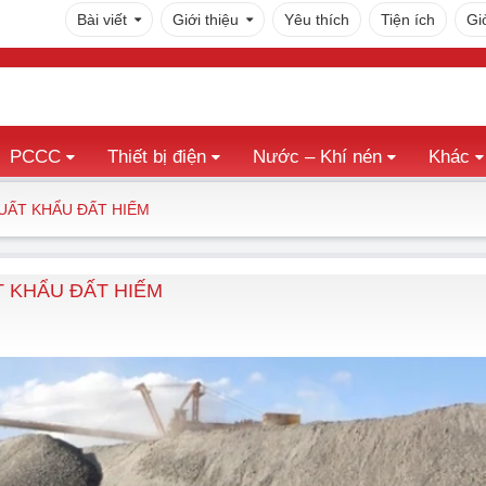
Bài viết
Giới thiệu
Yêu thích
Tiện ích
Gi
PCCC
Thiết bị điện
Nước – Khí nén
Khác
UẤT KHẨU ĐẤT HIẾM
 KHẨU ĐẤT HIẾM