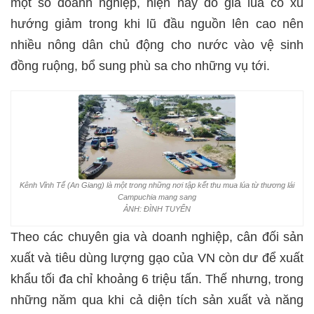
một số doanh nghiệp, hiện nay do giá lúa có xu
hướng giảm trong khi lũ đầu nguồn lên cao nên
nhiều nông dân chủ động cho nước vào vệ sinh
đồng ruộng, bổ sung phù sa cho những vụ tới.
Kênh Vĩnh Tế (An Giang) là một trong những nơi tập kết thu mua lúa từ thương lái
Campuchia mang sang
ẢNH: ĐÌNH TUYỂN
Theo các chuyên gia và doanh nghiệp, cân đối sản
xuất và tiêu dùng lượng gạo của VN còn dư để xuất
khẩu tối đa chỉ khoảng 6 triệu tấn. Thế nhưng, trong
những năm qua khi cả diện tích sản xuất và năng