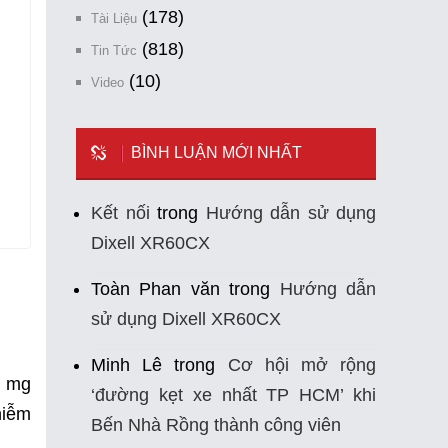
(178)
Tài Liệu
(818)
Tin Tức
(10)
Video
BÌNH LUẬN MỚI NHẤT
Kết nối
trong
Hướng dẫn sử dụng
Dixell XR60CX
Toàn Phan văn
trong
Hướng dẫn
sử dụng Dixell XR60CX
Minh Lê
trong
Cơ hội mở rộng
3 mg
‘đường kẹt xe nhất TP HCM’ khi
hiễm
Bến Nhà Rồng thành công viên