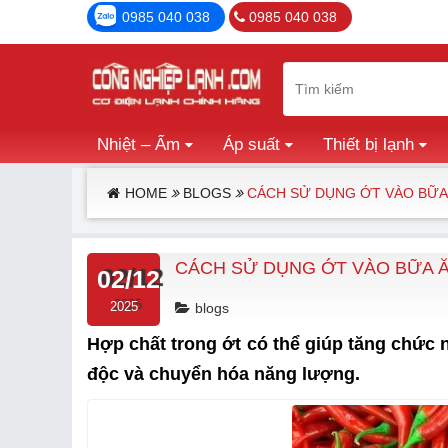
0985 040 038
0985 040 038
Nhiệt – Ẩm
Áp suất
Thiết bị lạnh
HOME
BLOGS
CÁCH SỬ DỤNG ỚT VÀO BỮA
CÁCH SỬ DỤNG ỚT VÀO BỮA 
02/12
2025
blogs
Hợp chất trong ớt có thể giúp tăng chức n
độc và chuyển hóa năng lượng.