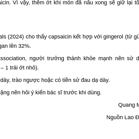
cin. Vì vậy, thêm ớt khi món đã nấu xong sẽ giữ lại tố
ls (2024) cho thấy capsaicin kết hợp với gingerol (từ g
gan lên 32%.
Association, người trưởng thành khỏe mạnh nên sử 
 1 trái ớt nhỏ).
dày, trào ngược hoặc có tiền sử đau dạ dày.
ng nên hỏi ý kiến bác sĩ trước khi dùng.
Quang 
Nguồn Lao 