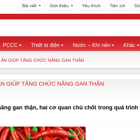
Bài viết
Giới thiệu
Yêu thích
Tiện ích
Gi
PCCC
Thiết bị điện
Nước – Khí nén
Khác
 ĂN GIÚP TĂNG CHỨC NĂNG GAN THẬN
ĂN GIÚP TĂNG CHỨC NĂNG GAN THẬN
ăng gan thận, hai cơ quan chủ chốt trong quá trình 