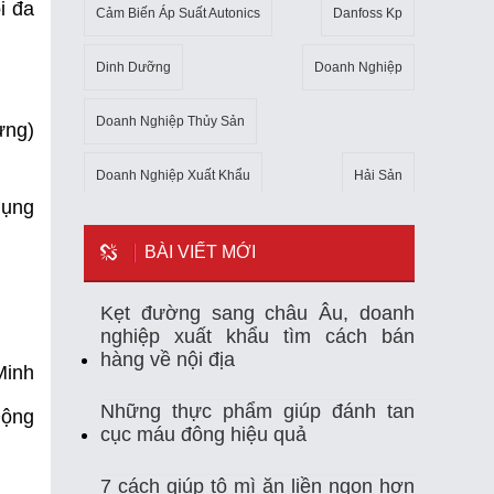
i đa
Cảm Biến Áp Suất Autonics
Danfoss Kp
Dinh Dưỡng
Doanh Nghiệp
Doanh Nghiệp Thủy Sản
ừng)
Doanh Nghiệp Xuất Khẩu
Hải Sản
dụng
Kho Lạnh
Kim Ngạch Xuất Khẩu
Mẹo
BÀI VIẾT MỚI
Mỹ
Ngành Thủy Sản
Nhiệt Kế Tự Ghi
Kẹt đường sang châu Âu, doanh
nghiệp xuất khẩu tìm cách bán
Nhập Khẩu
Nuôi Trồng Thủy Sản
hàng về nội địa
Minh
Nông Sản
Sản Xuất
Sức Khỏe
Những thực phẩm giúp đánh tan
Động
cục máu đông hiệu quả
Tempmate-M1
Theo Dõi Nhiệt Độ
7 cách giúp tô mì ăn liền ngon hơn