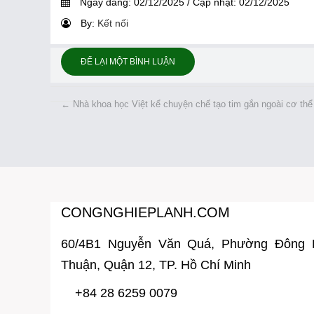
Ngày đăng:
02/12/2025
/
Cập nhật:
02/12/2025
By:
Kết nối
ĐỂ LẠI MỘT BÌNH LUẬN
←
Nhà khoa học Việt kể chuyện chế tạo tim gắn ngoài cơ thể
CONGNGHIEPLANH.COM
60/4B1 Nguyễn Văn Quá, Phường Đông
Thuận, Quận 12, TP. Hồ Chí Minh
+84 28 6259 0079