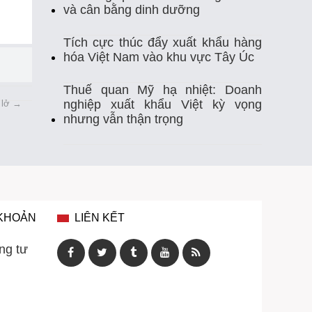
Thị Trường Xuất Khẩu
Thủy Sản
và cân bằng dinh dưỡng
Thủy Sản Việt Nam
Thủy Sản Xuất Khẩu
Tích cực thúc đẩy xuất khẩu hàng
hóa Việt Nam vào khu vực Tây Úc
Thực Phẩm
Tim Mạch
Trung Quốc
Thuế quan Mỹ hạ nhiệt: Doanh
nghiệp xuất khẩu Việt kỳ vọng
 lở
→
Tự Ghi Nhiệt Độ
Vasep
Việt Nam
nhưng vẫn thận trọng
Xuất Khẩu
Xuất Khẩu Cá Ngừ
Xuất Khẩu Cá Tra
Xuất Khẩu Gạo
Xuất Khẩu Rau Quả
Xuất Khẩu Sầu Riêng
 KHOẢN
LIÊN KẾT
Xuất Khẩu Thuỷ Sản Việt Nam
ng tư
Xuất Khẩu Thủy Sản
Xuất Khẩu Tôm
Xuất Nhập Khẩu
Điều Khiển Nhiệt Độ