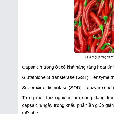
Quả ớt giúp tăng chức
Capsaicin trong ớt có khả năng tăng hoạt tí
Glutathione-S-transferase (GST) – enzyme th
Superoxide dismutase (SOD) – enzyme chống 
Trong một thử nghiệm lâm sàng đăng trên
capsaicin/ngày trong khẩu phần ăn giúp g
mỡ nhẹ.