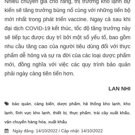
Nhiều chuyên gia cho rằng, thị trường kho lạnh dự
kiến ​​sẽ tăng trưởng bùng nổ cùng với những tiến bộ
mới nhất trong phát triển vaccine. Ngay cả sau khi
đại dịch COVID-19 kết thúc, tốc độ tăng trưởng này
sẽ tiếp tục được duy trì bởi một số yếu tố, bao gồm
nhu cầu tăng cao của người tiêu dùng đối với thực
phẩm dễ hỏng và sự ra đời của các loại dược phẩm
mới, đồng nghĩa với việc các quy trình bảo quản
phải ngày càng tiên tiến hơn.
LAN NHI
bảo quản
,
cảng biển
,
dược phẩm
,
hệ thống kho lạnh
,
kho
lạnh
,
lĩnh vực kho lạnh
,
thiết bị
,
thực phẩm
,
trái cây xuất khẩu
,
vận chuyển hàng hóa
,
xuất khẩu
Ngày đăng:
14/10/2022
/
Cập nhật:
14/10/2022