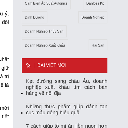
Cảm Biến Áp Suất Autonics
Danfoss Kp
u ý,
Dinh Dưỡng
Doanh Nghiệp
 đối
Doanh Nghiệp Thủy Sản
Doanh Nghiệp Xuất Khẩu
Hải Sản
Nhật
Kho Lạnh
Kim Ngạch Xuất Khẩu
Mẹo
BÀI VIẾT MỚI
 giữ
Mỹ
Ngành Thủy Sản
Nhiệt Kế Tự Ghi
 trị
Kẹt đường sang châu Âu, doanh
ế là
nghiệp xuất khẩu tìm cách bán
Nhập Khẩu
Nuôi Trồng Thủy Sản
hàng về nội địa
Nông Sản
Sản Xuất
Sức Khỏe
Những thực phẩm giúp đánh tan
 mới
cục máu đông hiệu quả
Tempmate-M1
Theo Dõi Nhiệt Độ
tiết
7 cách giúp tô mì ăn liền ngon hơn