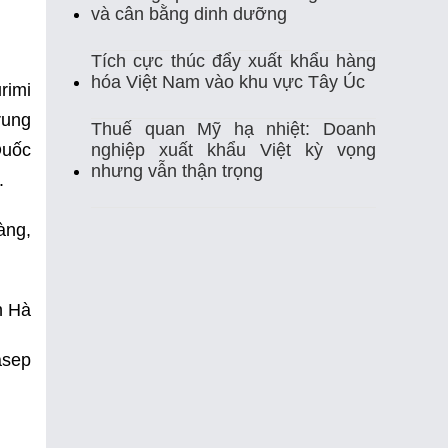
Thị Trường Xuất Khẩu
Thủy Sản
và cân bằng dinh dưỡng
Thủy Sản Việt Nam
Thủy Sản Xuất Khẩu
Tích cực thúc đẩy xuất khẩu hàng
hóa Việt Nam vào khu vực Tây Úc
rimi
Thực Phẩm
Tim Mạch
Trung Quốc
rung
Thuế quan Mỹ hạ nhiệt: Doanh
Quốc
nghiệp xuất khẩu Việt kỳ vọng
Tự Ghi Nhiệt Độ
Vasep
Việt Nam
nhưng vẫn thận trọng
.
Xuất Khẩu
Xuất Khẩu Cá Ngừ
àng,
Xuất Khẩu Cá Tra
Xuất Khẩu Gạo
Xuất Khẩu Rau Quả
Xuất Khẩu Sầu Riêng
n Hà
Xuất Khẩu Thuỷ Sản Việt Nam
asep
Xuất Khẩu Thủy Sản
Xuất Khẩu Tôm
Xuất Nhập Khẩu
Điều Khiển Nhiệt Độ