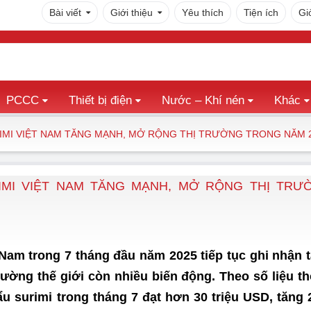
Bài viết
Giới thiệu
Yêu thích
Tiện ích
Gi
PCCC
Thiết bị điện
Nước – Khí nén
Khác
RIMI VIỆT NAM TĂNG MẠNH, MỞ RỘNG THỊ TRƯỜNG TRONG NĂM 
IMI VIỆT NAM TĂNG MẠNH, MỞ RỘNG THỊ TRƯ
 Nam trong 7 tháng đầu năm 2025 tiếp tục ghi nhận 
rường thế giới còn nhiều biến động. Theo số liệu t
hẩu surimi trong tháng 7 đạt hơn 30 triệu USD, tăng