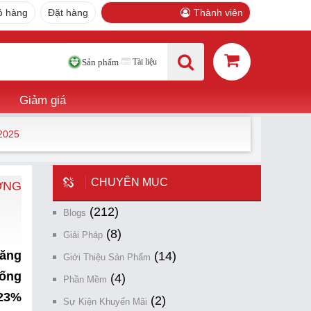
ỏ hàng
Đặt hàng
Thành viên
Tài liệu
Sản phẩm
Giảm giá
2025
CHUYÊN MỤC
ỜNG
(212)
Blogs
(8)
Giải Pháp
tăng
(14)
Giới Thiệu Sản Phẩm
hống
(4)
Phần Mềm
 23%
(2)
Sự Kiện Khuyến Mãi