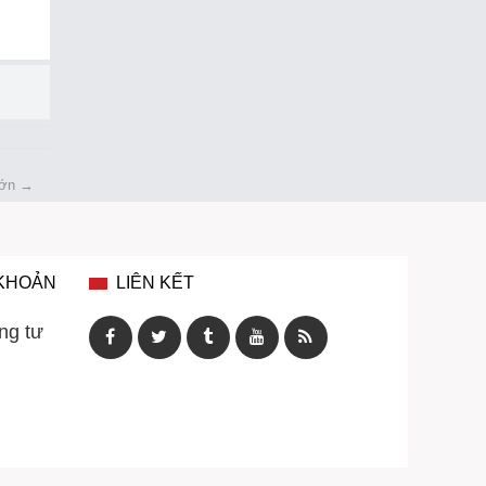
 lớn
→
 KHOẢN
LIÊN KẾT
ng tư