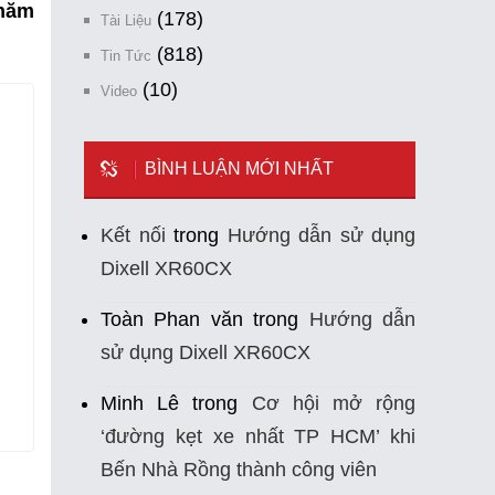
 năm
(178)
Tài Liệu
(818)
Tin Tức
(10)
Video
BÌNH LUẬN MỚI NHẤT
Kết nối
trong
Hướng dẫn sử dụng
Dixell XR60CX
Toàn Phan văn
trong
Hướng dẫn
sử dụng Dixell XR60CX
Minh Lê
trong
Cơ hội mở rộng
‘đường kẹt xe nhất TP HCM’ khi
Bến Nhà Rồng thành công viên