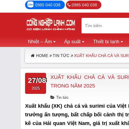
0985 040 038
0985 040 038
Nhiệt – Ẩm
Áp suất
Thiết bị lạnh
HOME
TIN TỨC
XUẤT KHẨU CHẢ CÁ VÀ SU
XUẤT KHẨU CHẢ CÁ VÀ SUR
27/08
TRONG NĂM 2025
2025
Tin tức
Xuất khẩu (XK) chả cá và surimi của Việt
trưởng ấn tượng, bất chấp bối cảnh thị t
kê của Hải quan Việt Nam, giá trị xuất k