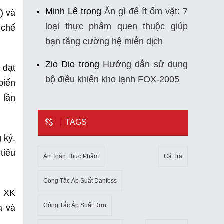
Minh Lê
trong
Ăn gì để ít ốm vặt: 7
) và
loại thực phẩm quen thuộc giúp
 chế
bạn tăng cường hệ miễn dịch
Zio Dio
trong
Hướng dẫn sử dụng
 đạt
bộ điều khiển kho lạnh FOX-2005
biến
 lần
TAGS
 kỳ.
tiêu
An Toàn Thực Phẩm
Cá Tra
Công Tắc Áp Suất Danfoss
, XK
Công Tắc Áp Suất Đơn
a và