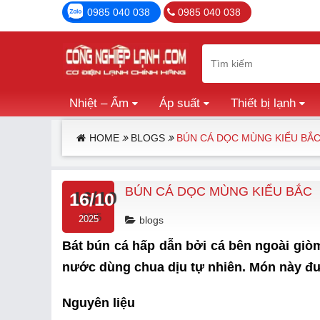
0985 040 038
0985 040 038
Nhiệt – Ẩm
Áp suất
Thiết bị lạnh
HOME
BLOGS
BÚN CÁ DỌC MÙNG KIỂU BẮ
BÚN CÁ DỌC MÙNG KIỂU BẮC
16/10
2025
blogs
Bát bún cá hấp dẫn bởi cá bên ngoài giò
nước dùng chua dịu tự nhiên. Món này đư
Nguyên liệu