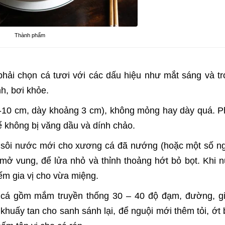
Thành phẩm
hải chọn cá tươi với các dấu hiệu như mắt sáng và tr
h, bơi khỏe.
8-10 cm, dày khoảng 3 cm), không mỏng hay dày quá. Ph
 không bị văng dầu và dính chảo.
 sôi nước mới cho xương cá đã nướng (hoặc một số n
ì mở vung, để lửa nhỏ và thỉnh thoảng hớt bỏ bọt. Khi 
ếm gia vị cho vừa miệng.
cá gồm mắm truyền thống 30 – 40 độ đạm, đường, g
à khuấy tan cho sanh sánh lại, để nguội mới thêm tỏi, ớt