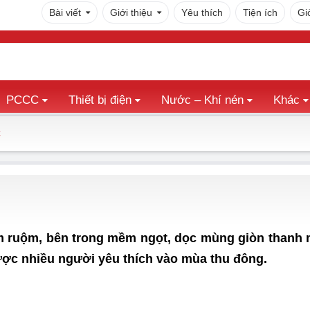
Bài viết
Giới thiệu
Yêu thích
Tiện ích
Gi
PCCC
Thiết bị điện
Nước – Khí nén
Khác
C
m ruộm, bên trong mềm ngọt, dọc mùng giòn thanh 
ợc nhiều người yêu thích vào mùa thu đông.