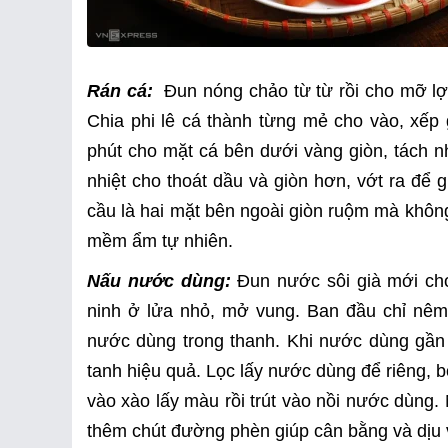
Rán cá:
Đun nóng chảo từ từ rồi cho mỡ lợn
Chia phi lê cá thành từng mẻ cho vào, xếp g
phút cho mặt cá bên dưới vàng giòn, tách nhẹ
nhiệt cho thoát dầu và giòn hơn, vớt ra để
cầu là hai mặt bên ngoài giòn ruộm mà không
mềm ẩm tự nhiên.
Nấu nước dùng:
Đun nước sôi già mới c
ninh ở lửa nhỏ, mở vung. Ban đầu chỉ nêm 
nước dùng trong thanh. Khi nước dùng gần 
tanh hiệu quả. Lọc lấy nước dùng để riêng, b
vào xào lấy màu rồi trút vào nồi nước dùng
thêm chút đường phèn giúp cân bằng và dịu v