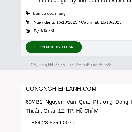
nhỏ hoặc giã lấy tinh dầu thơm và khi c
Bún cá dọc mùng
Ngày đăng:
16/10/2025
/
Cập nhật:
16/10/2025
By:
Kết nối
ĐỂ LẠI MỘT BÌNH LUẬN
←
Đậy vung khi rán cá – sai lầm nhiều người mắc
CONGNGHIEPLANH.COM
60/4B1 Nguyễn Văn Quá, Phường Đông
Thuận, Quận 12, TP. Hồ Chí Minh
+84 28 6259 0079