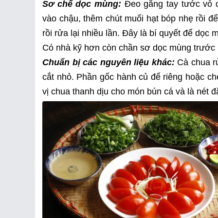
Sơ chế dọc mùng:
Đeo găng tay tước vỏ 
vào chậu, thêm chút muối hạt bóp nhẹ rồi đ
rồi rửa lại nhiều lần. Đây là bí quyết để dọ
Có nhà kỹ hơn còn chần sơ dọc mùng trước 
Chuẩn bị các nguyên liệu khác:
Cà chua rử
cắt nhỏ. Phần gốc hành củ để riêng hoặc chẻ
vị chua thanh dịu cho món bún cá và là nét 