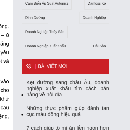
Cảm Biến Áp Suất Autonics
Danfoss Kp
Dinh Dưỡng
Doanh Nghiệp
óng.
Doanh Nghiệp Thủy Sản
 – 8
tăng
Doanh Nghiệp Xuất Khẩu
Hải Sản
 yêu
t và
Kho Lạnh
Kim Ngạch Xuất Khẩu
Mẹo
BÀI VIẾT MỚI
Mỹ
Ngành Thủy Sản
Nhiệt Kế Tự Ghi
 vào
Kẹt đường sang châu Âu, doanh
nghiệp xuất khẩu tìm cách bán
Nhập Khẩu
Nuôi Trồng Thủy Sản
 cho
hàng về nội địa
 khử
Nông Sản
Sản Xuất
Sức Khỏe
 cau
Những thực phẩm giúp đánh tan
cục máu đông hiệu quả
ệng,
Tempmate-M1
Theo Dõi Nhiệt Độ
7 cách giúp tô mì ăn liền ngon hơn