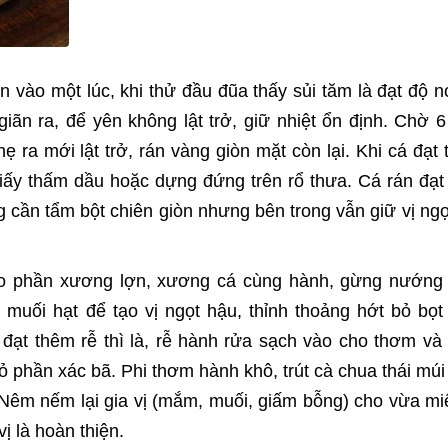
 vào một lúc, khi thử đầu đũa thấy sủi tăm là đạt độ n
iãn ra, để yên không lật trở, giữ nhiệt ổn định. Chờ 6
 ra mới lật trở, rán vàng giòn mặt còn lại. Khi cá đạt 
 giấy thấm dầu hoặc dựng đứng trên rổ thưa. Cá rán đạt
 cần tẩm bột chiên giòn nhưng bên trong vẫn giữ vị ngọ
ho phần xương lợn, xương cá cùng hành, gừng nướng
muối hạt để tạo vị ngọt hậu, thỉnh thoảng hớt bỏ bọt
đạt thêm rễ thì là, rễ hành rửa sạch vào cho thơm và
ỏ phần xác bã. Phi thơm hành khô, trút cà chua thái múi
. Nêm nếm lại gia vị (mắm, muối, giấm bỗng) cho vừa mi
ị là hoàn thiện.