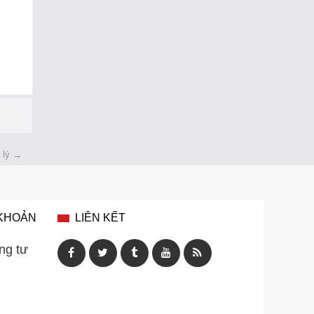
 lý
→
 KHOẢN
LIÊN KẾT
ng tư