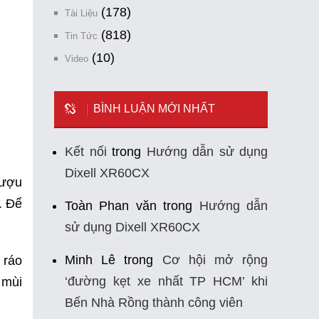
(178)
Tài Liệu
(818)
Tin Tức
(10)
Video
BÌNH LUẬN MỚI NHẤT
Kết nối
trong
Hướng dẫn sử dụng
Dixell XR60CX
rượu
. Để
Toàn Phan văn
trong
Hướng dẫn
sử dụng Dixell XR60CX
Minh Lê
trong
Cơ hội mở rộng
 ráo
‘đường kẹt xe nhất TP HCM’ khi
 mùi
Bến Nhà Rồng thành công viên