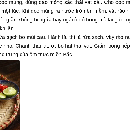
dọc mùng, dùng dao mỏng sắc thái vát dài. Cho dọc 
ể một lúc. Khi dọc mùng ra nước trở nên mềm, vắt ráo 
c mùng ăn không bị ngứa hay ngái ở cổ họng mà lại giòn n
khi ăn.
a sạch bổ múi cau. Hành lá, thì là rửa sạch, vẩy ráo n
 nhỏ. Chanh thái lát, ớt bỏ hạt thái vát. Giấm bỗng nếp
đặc trưng của ẩm thực miền Bắc.