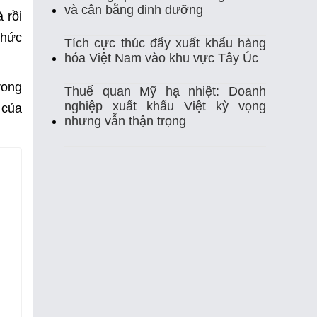
Thị Trường Xuất Khẩu
Thủy Sản
và cân bằng dinh dưỡng
 rồi
thức
Thủy Sản Việt Nam
Thủy Sản Xuất Khẩu
Tích cực thúc đẩy xuất khẩu hàng
hóa Việt Nam vào khu vực Tây Úc
Thực Phẩm
Tim Mạch
Trung Quốc
rong
Thuế quan Mỹ hạ nhiệt: Doanh
nghiệp xuất khẩu Việt kỳ vọng
 của
Tự Ghi Nhiệt Độ
Vasep
Việt Nam
nhưng vẫn thận trọng
Xuất Khẩu
Xuất Khẩu Cá Ngừ
Xuất Khẩu Cá Tra
Xuất Khẩu Gạo
Xuất Khẩu Rau Quả
Xuất Khẩu Sầu Riêng
Xuất Khẩu Thuỷ Sản Việt Nam
Xuất Khẩu Thủy Sản
Xuất Khẩu Tôm
Xuất Nhập Khẩu
Điều Khiển Nhiệt Độ