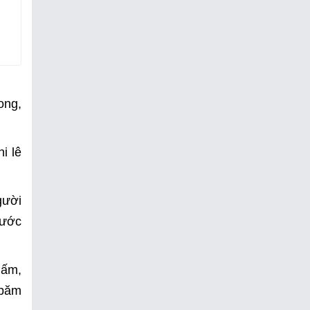
ong,
i lê
gười
nước
iấm,
 băm