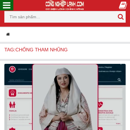
TAG:CHỐNG THAM NHŨNG