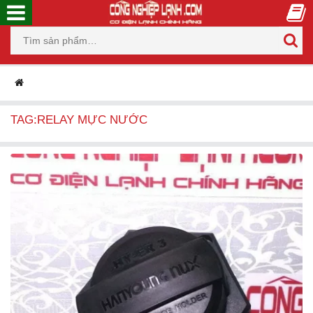
TAG:RELAY MỰC NƯỚC