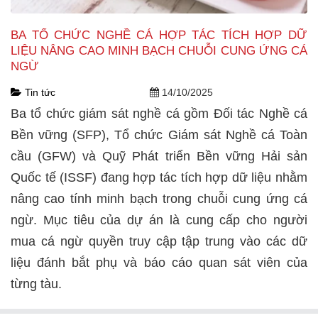
BA TỔ CHỨC NGHỀ CÁ HỢP TÁC TÍCH HỢP DỮ
LIỆU NÂNG CAO MINH BẠCH CHUỖI CUNG ỨNG CÁ
NGỪ
Tin tức
14/10/2025
Ba tổ chức giám sát nghề cá gồm Đối tác Nghề cá
Bền vững (SFP), Tổ chức Giám sát Nghề cá Toàn
cầu (GFW) và Quỹ Phát triển Bền vững Hải sản
Quốc tế (ISSF) đang hợp tác tích hợp dữ liệu nhằm
nâng cao tính minh bạch trong chuỗi cung ứng cá
ngừ. Mục tiêu của dự án là cung cấp cho người
mua cá ngừ quyền truy cập tập trung vào các dữ
liệu đánh bắt phụ và báo cáo quan sát viên của
từng tàu.