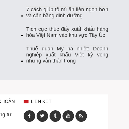
7 cách giúp tô mì ăn liền ngon hơn
Thị Trường Xuất Khẩu
Thủy Sản
và cân bằng dinh dưỡng
Thủy Sản Việt Nam
Thủy Sản Xuất Khẩu
Tích cực thúc đẩy xuất khẩu hàng
hóa Việt Nam vào khu vực Tây Úc
Thực Phẩm
Tim Mạch
Trung Quốc
Thuế quan Mỹ hạ nhiệt: Doanh
nghiệp xuất khẩu Việt kỳ vọng
Tự Ghi Nhiệt Độ
Vasep
Việt Nam
nhưng vẫn thận trọng
Xuất Khẩu
Xuất Khẩu Cá Ngừ
Xuất Khẩu Cá Tra
Xuất Khẩu Gạo
Xuất Khẩu Rau Quả
Xuất Khẩu Sầu Riêng
 KHOẢN
LIÊN KẾT
Xuất Khẩu Thuỷ Sản Việt Nam
ng tư
Xuất Khẩu Thủy Sản
Xuất Khẩu Tôm