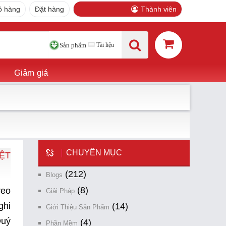
ỏ hàng
Đặt hàng
Thành viên
Tài liệu
Sản phẩm
Giảm giá
CHUYÊN MỤC
ỆT
(212)
Blogs
(8)
reo
Giải Pháp
ghi
(14)
Giới Thiệu Sản Phẩm
Quý
(4)
Phần Mềm