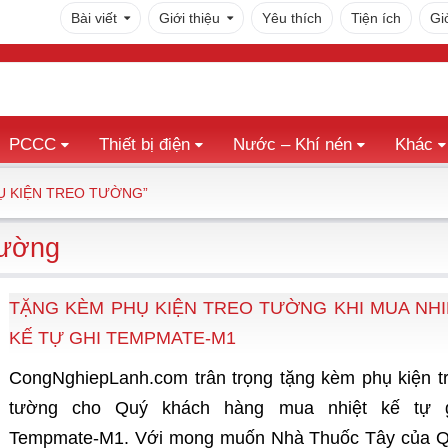
Bài viết
Giới thiệu
Yêu thích
Tiện ích
Gi
PCCC
Thiết bị điện
Nước – Khí nén
Khác
Ụ KIỆN TREO TƯỜNG”
tường
TẶNG KÈM PHỤ KIỆN TREO TƯỜNG KHI MUA NHI
KẾ TỰ GHI TEMPMATE-M1
CongNghiepLanh.com trân trọng tặng kèm phụ kiện t
tường cho Quý khách hàng mua nhiệt kế tự 
Tempmate-M1. Với mong muốn Nhà Thuốc Tây của 