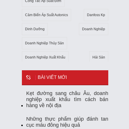
Công Tắc Áp Suất Đơn
Cảm Biến Áp Suất Autonics
Danfoss Kp
Dinh Dưỡng
Doanh Nghiệp
Doanh Nghiệp Thủy Sản
Doanh Nghiệp Xuất Khẩu
Hải Sản
Kho Lạnh
Kim Ngạch Xuất Khẩu
Mẹo
BÀI VIẾT MỚI
Mỹ
Ngành Thủy Sản
Nhiệt Kế Tự Ghi
Kẹt đường sang châu Âu, doanh
nghiệp xuất khẩu tìm cách bán
Nhập Khẩu
Nuôi Trồng Thủy Sản
hàng về nội địa
Nông Sản
Sản Xuất
Sức Khỏe
Những thực phẩm giúp đánh tan
cục máu đông hiệu quả
Tempmate-M1
Theo Dõi Nhiệt Độ