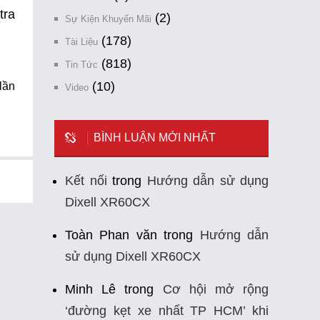
tra
(2)
Sự Kiện Khuyến Mãi
(178)
Tài Liệu
(818)
Tin Tức
lần
(10)
Video
BÌNH LUẬN MỚI NHẤT
Kết nối
trong
Hướng dẫn sử dụng
Dixell XR60CX
Toàn Phan văn
trong
Hướng dẫn
sử dụng Dixell XR60CX
Minh Lê
trong
Cơ hội mở rộng
‘đường kẹt xe nhất TP HCM’ khi