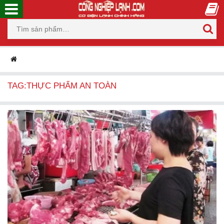
TAG:THỰC PHẨM AN TOÀN